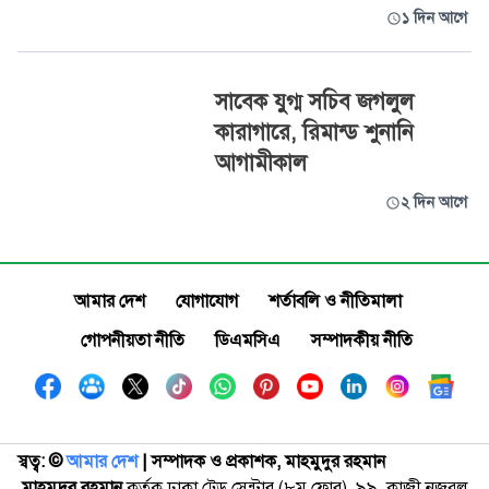
১ দিন আগে
সাবেক যুগ্ম সচিব জগলুল
কারাগারে, রিমান্ড শুনানি
আগামীকাল
২ দিন আগে
আমার দেশ
যোগাযোগ
শর্তাবলি ও নীতিমালা
গোপনীয়তা নীতি
ডিএমসিএ
সম্পাদকীয় নীতি
স্বত্ব: ©️
আমার দেশ
| সম্পাদক ও প্রকাশক, মাহমুদুর রহমান
মাহমুদুর রহমান
কর্তৃক ঢাকা ট্রেড সেন্টার (৮ম ফ্লোর), ৯৯, কাজী নজরুল