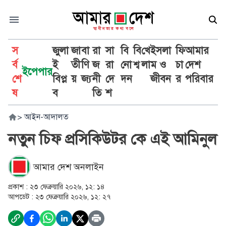
স
জুলা
জা
বা
রা
সা
বি
বি
খে
ইসলা
ফি
আমার
র্ব
ই
তী
ণি
জ
রা
নো
শ্ব
লা
ম ও
চা
দেশ
ইপেপার
শে
বিপ্ল
য়
জ্য
নী
দে
দন
জীবন
র
পরিবার
ষ
ব
তি
শ
>
আইন-আদালত
নতুন চিফ প্রসিকিউটর কে এই আমিনুল
আমার দেশ অনলাইন
প্রকাশ :
২৩ ফেব্রুয়ারি ২০২৬, ১২: ১৪
আপডেট :
২৩ ফেব্রুয়ারি ২০২৬, ১২: ২৭