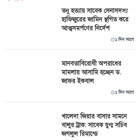
তনু হত্যায় সাবেক সেনাসদস্য
হাফিজুরের জামিন স্থগিত করে
আত্মসমর্পণের নির্দেশ
১ দিন আগে
মানবতাবিরোধী অপরাধের
মামলায় আসামি হচ্ছেন ড.
জাফর ইকবাল
১ দিন আগে
খালেদা জিয়ার বাসার সামনে
বালুর ট্রাক: সাবেক যুগ্ম সচিব
জগলুল রিমান্ডে