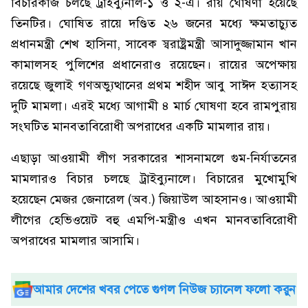
বিচারকাজ চলছে ট্রাইব্যুনাল-১ ও ২-এ। রায় ঘোষণা হয়েছে
তিনটির। ঘোষিত রায়ে দণ্ডিত ২৬ জনের মধ্যে ক্ষমতাচ্যুত
প্রধানমন্ত্রী শেখ হাসিনা, সাবেক স্বরাষ্ট্রমন্ত্রী আসাদুজ্জামান খান
কামালসহ পুলিশের প্রধানেরাও রয়েছেন। রায়ের অপেক্ষায়
রয়েছে জুলাই গণঅভ্যুত্থানের প্রথম শহীদ আবু সাঈদ হত্যাসহ
দুটি মামলা। এরই মধ্যে আগামী ৪ মার্চ ঘোষণা হবে রামপুরায়
সংঘটিত মানবতাবিরোধী অপরাধের একটি মামলার রায়।
এছাড়া আওয়ামী লীগ সরকারের শাসনামলে গুম-নির্যাতনের
মামলারও বিচার চলছে ট্রাইব্যুনালে। বিচারের মুখোমুখি
হয়েছেন মেজর জেনারেল (অব.) জিয়াউল আহসানও। আওয়ামী
লীগের হেভিওয়েট বহু এমপি-মন্ত্রীও এখন মানবতাবিরোধী
অপরাধের মামলার আসামি।
আমার দেশের খবর পেতে গুগল নিউজ চ্যানেল ফলো করুন