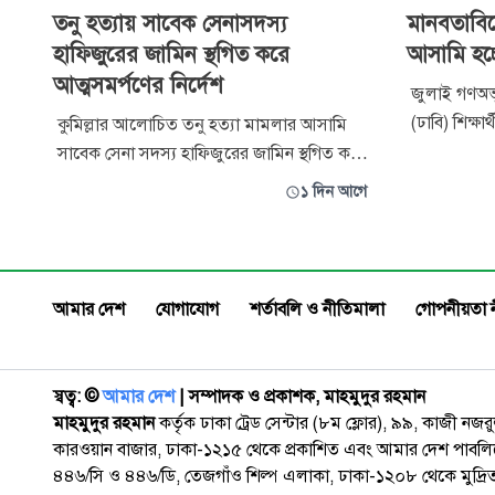
তনু হত্যায় সাবেক সেনাসদস্য
মানবতাবি
হাফিজুরের জামিন স্থগিত করে
আসামি হচ
আত্মসমর্পণের নির্দেশ
জুলাই গণঅভ্যু
(ঢাবি) শিক্
কুমিল্লার আলোচিত তনু হত্যা মামলার আসামি
মানবতাবিরোধ
সাবেক সেনা সদস্য হাফিজুরের জামিন স্থগিত করে
মুহম্মদ জা
আত্মসমর্পণের নির্দেশ দিয়েছে সংশ্লিষ্ট নিম্ন
১ দিন আগে
এছাড়া ঢাবি
আদালত। ২৪ ঘণ্টার মধ্যে তাকে আত্মসমর্পণের
এম মাকসুদ 
নির্দেশ দেওয়া হয়েছে। বৃহস্পতিবার রাষ্ট্রপক্ষের
নিজামুল হক 
আবেদনের পর আপিল বিভাগের চেম্বার বিচারপতি
মো. রেজাউল হক এ আদেশ দেন। অ্যা
আমার দেশ
যোগাযোগ
শর্তাবলি ও নীতিমালা
গোপনীয়তা 
স্বত্ব: ©️
আমার দেশ
| সম্পাদক ও প্রকাশক, মাহমুদুর রহমান
মাহমুদুর রহমান
কর্তৃক ঢাকা ট্রেড সেন্টার (৮ম ফ্লোর), ৯৯, কাজী নজ
কারওয়ান বাজার, ঢাকা-১২১৫ থেকে প্রকাশিত এবং আমার দেশ পাবলিক
৪৪৬/সি ও ৪৪৬/ডি, তেজগাঁও শিল্প এলাকা, ঢাকা-১২০৮ থেকে মুদ্রি