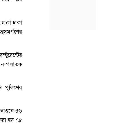
াক্কা ঢাকা
্মসমর্পণের
্টুরেন্টের
দিন পলাতক
ি পুলিশের
 আগুনে ৪৬
 করা হয় ৭৫