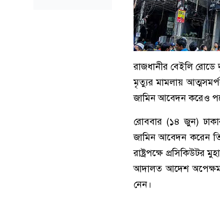
রাজধানীর বেইলি রোডে 
মৃত্যুর মামলায় আত্মসমর
জামিন আবেদন করেও পরে 
রোববার (১৪ জুন) ঢাকার
জামিন আবেদন করেন তিন
রাষ্ট্রপক্ষে প্রসিকিউটর
আদালত আদেশ অপেক্ষমা
নেন।