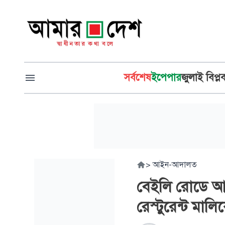
সর্বশেষ
ইপেপার
জুলাই বিপ্ল
>
আইন-আদালত
বেইলি রোডে আগু
রেস্টুরেন্ট মালি