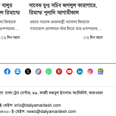
 বালুর
সাবেক যুগ্ম সচিব জগলুল কারাগারে,
ুল রিমান্ডে
রিমান্ড শুনানি আগামীকাল
েদা জিয়াকে
প্রয়াত সাবেক প্রধানমন্ত্রী খালেদা জিয়াকে
 গুলশানের
সমাবেশে যোগদানে বাঁধা দিতে তার গুলশানের
রতিবন্ধকতা
বাসভবনে সামনে বালুভর্তি ট্রাক রেখে প্রতিবন্ধকতা
১ দিন আগে
২ দিন আগে
্টার অভিযোগে
ও হত্যাচেষ্টার অভিযোগে করা মামলায় সাবেক
চিব সৈয়দ
যুগ্ম সচিব সৈয়দ জগলুল পাশাকে কারাগারে
ঞ্জুর করেছেন
পাঠানো হয়েছে। একই সাথে তদন্ত কর্মকর্তার করা
১০ দিনের রিমান্ড আবেদনের ওপর আগামী
াগ: ঢাকা ট্রেড সেন্টার, ৯৯, কাজী নজরুল ইসলাম অ্যাভিনিউ, কারওয়ান
ই-মেইল: info@dailyamardesh.com
৭৪৭৪০০। ই-মেইল: news@dailyamardesh.com