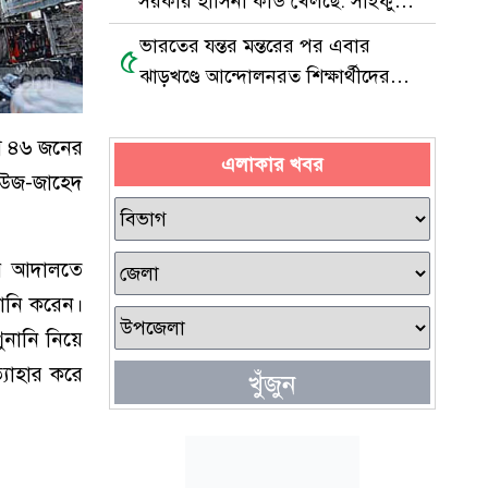
সরকার হাসিনা কার্ড খেলছে: সাইফুল
হক
ভারতের যন্তর মন্তরের পর এবার
৫
ঝাড়খণ্ডে আন্দোলনরত শিক্ষার্থীদের
পাশে সেই মুসলিম যুবক
ে ৪৬ জনের
এলাকার খবর
ি উজ-জাহেদ
াহর আদালতে
ানি করেন।
শুনানি নিয়ে
যাহার করে
খুঁজুন