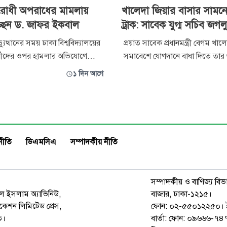
রোধী অপরাধের মামলায়
খালেদা জিয়ার বাসার সামনে
্ছেন ড. জাফর ইকবাল
ট্রাক: সাবেক যুগ্ম সচিব জগল
ত্থানের সময় ঢাকা বিশ্ববিদ্যালয়ের
প্রয়াত সাবেক প্রধানমন্ত্রী বেগম খাল
ষার্থীদের ওপর হামলার অভিযোগে
সমাবেশে যোগদানে বাধা দিতে তার
ী অপরাধের মামলায় অধ্যাপক ড.
বাসার সামনে বালুভর্তি ট্রাক রেখে প্
১ দিন আগে
ফর ইকবালকে আসামি করা হয়েছে।
তৈরি এবং পিপার স্প্রেসহ হত্যা চেষ
র সাবেক উপাচার্য অধ্যাপক এ এস
করা মামলায় গ্রেপ্তার সাবেক যুগ্ম স
কামাল, সাবেক বিচারপতি এ বি এম
জগলুল পাশার সাত দিনের রিমান্ড ম
মানিক, শিক্ষক কে এম জামাল উদ্দি
আদালত।
নীতি
ডিএমসিএ
সম্পাদকীয় নীতি
সম্পাদকীয় ও বাণিজ্য বিভ
রুল ইসলাম অ্যাভিনিউ,
বাজার, ঢাকা-১২১৫।
েশন লিমিটেড প্রেস,
ফোন: ০২-৫৫০১২২৫০। 
ত।
বার্তা: ফোন: ০৯৬৬৬-