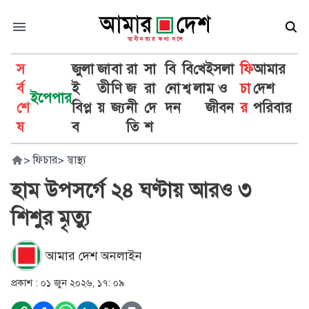
স
জুলা
জা
বা
রা
সা
বি
বি
খে
ইসলা
ফি
আমার
র্ব
ই
তী
ণি
জ
রা
নো
শ্ব
লা
ম ও
চা
দেশ
ইপেপার
শে
বিপ্ল
য়
জ্য
নী
দে
দন
জীবন
র
পরিবার
ষ
ব
তি
শ
>
ফিচার
>
স্বাস্থ্য
হাম উপসর্গে ২৪ ঘণ্টায় আরও ৩
শিশুর মৃত্যু
আমার দেশ অনলাইন
প্রকাশ :
০১ জুন ২০২৬, ১৭: ০৯