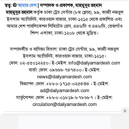
স্বত্ব: ©️
আমার দেশ
| সম্পাদক ও প্রকাশক, মাহমুদুর রহমান
মাহমুদুর রহমান
কর্তৃক ঢাকা ট্রেড সেন্টার (৮ম ফ্লোর), ৯৯, কাজী নজরুল
ইসলাম অ্যাভিনিউ, কারওয়ান বাজার, ঢাকা-১২১৫ থেকে প্রকাশিত এবং
আমার দেশ পাবলিকেশন লিমিটেড প্রেস, ৪৪৬/সি ও ৪৪৬/ডি, তেজগাঁও
শিল্প এলাকা, ঢাকা-১২০৮ থেকে মুদ্রিত।
সম্পাদকীয় ও বাণিজ্য বিভাগ: ঢাকা ট্রেড সেন্টার, ৯৯, কাজী নজরুল
ইসলাম অ্যাভিনিউ, কারওয়ান বাজার, ঢাকা-১২১৫।
ফোন: ০২-৫৫০১২২৫০। ই-মেইল: info@dailyamardesh.com
বার্তা: ফোন: ০৯৬৬৬-৭৪৭৪০০। ই-মেইল:
news@dailyamardesh.com
বিজ্ঞাপন: ফোন: +৮৮০-১৭১৫-০২৫৪৩৪ । ই-মেইল:
ad@dailyamardesh.com
সার্কুলেশন: ফোন: +৮৮০-০১৮১৯-৮৭৮৬৮৭ । ই-মেইল:
circulation@dailyamardesh.com
ওয়েব মেইল
কনভার্টার
আর্কাইভ
বিজ্ঞাপন
সাইটম্যাপ