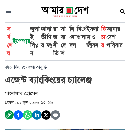
স
জুলা
জা
বা
রা
সা
বি
বি
খে
ইসলা
ফি
আমার
র্ব
ই
তী
ণি
জ
রা
নো
শ্ব
লা
ম ও
চা
দেশ
ইপেপার
শে
বিপ্ল
য়
জ্য
নী
দে
দন
জীবন
র
পরিবার
ষ
ব
তি
শ
>
ফিচার
>
তথ্য-প্রযুক্তি
এজেন্ট ব্যাংকিংয়ের চ্যালেঞ্জ
সানোয়ার হোসেন
প্রকাশ :
০১ জুন ২০২৬, ১৩: ২৬