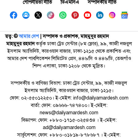
গোপনীয়তা নীতি
ডিএমসিএ
সম্পাদকীয় নীতি
স্বত্ব: ©️
আমার দেশ
| সম্পাদক ও প্রকাশক, মাহমুদুর রহমান
মাহমুদুর রহমান
কর্তৃক ঢাকা ট্রেড সেন্টার (৮ম ফ্লোর), ৯৯, কাজী নজরুল
ইসলাম অ্যাভিনিউ, কারওয়ান বাজার, ঢাকা-১২১৫ থেকে প্রকাশিত এবং
আমার দেশ পাবলিকেশন লিমিটেড প্রেস, ৪৪৬/সি ও ৪৪৬/ডি, তেজগাঁও
শিল্প এলাকা, ঢাকা-১২০৮ থেকে মুদ্রিত।
সম্পাদকীয় ও বাণিজ্য বিভাগ: ঢাকা ট্রেড সেন্টার, ৯৯, কাজী নজরুল
ইসলাম অ্যাভিনিউ, কারওয়ান বাজার, ঢাকা-১২১৫।
ফোন: ০২-৫৫০১২২৫০। ই-মেইল: info@dailyamardesh.com
বার্তা: ফোন: ০৯৬৬৬-৭৪৭৪০০। ই-মেইল:
news@dailyamardesh.com
বিজ্ঞাপন: ফোন: +৮৮০-১৭১৫-০২৫৪৩৪ । ই-মেইল:
ad@dailyamardesh.com
সার্কুলেশন: ফোন: +৮৮০-০১৮১৯-৮৭৮৬৮৭ । ই-মেইল: