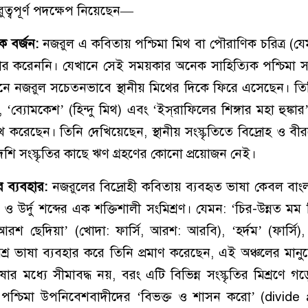
ুরুত্বপূর্ণ পদক্ষেপ নিয়েছেন—
ক বর্জন:
নজরুল এ কবিতায় পশ্চিমা মিথ বা পৌরাণিক চরিত্র (যেম
র করেননি। যেখানে সেই সময়কার অনেক সাহিত্যিক পশ্চিমা সাহি
খানে নজরুল সচেতনভাবে স্থানীয় মিথের দিকে ফিরে এসেছেন। ত
ণ্ঠ’, ‘ব্যোমকেশ’ (হিন্দু মিথ) এবং ‘ইস্‌রাফিলের শিঙ্গার মহা হুঙ্কা
করেছেন। তিনি দেখিয়েছেন, স্থানীয় সংস্কৃতিতে বিদ্রোহ ও বীরত্ব
শি সংস্কৃতির কাছে ঋণ গ্রহণের কোনো প্রয়োজন নেই।
র ব্যবহার:
নজরুলের বিদ্রোহী কবিতায় ব্যবহৃত ভাষা কেবল বাংল
ি ও উর্দু শব্দের এক শক্তিশালী সংমিশ্রণ। যেমন: ‘চির-উন্নত মম
শ ছেদিয়া’ (খোদা: ফার্সি, আরশ: আরবি), ‘হর্দম’ (ফার্সি), ‘
শ্র ভাষা ব্যবহার করে তিনি প্রমাণ করেছেন, এই অঞ্চলের মানু
 মধ্যে সীমাবদ্ধ নয়, বরং এটি বিভিন্ন সংস্কৃতির মিশ্রণে গ
টি পশ্চিমা উপনিবেশবাদীদের ‘বিভক্ত ও শাসন করো’ (divide