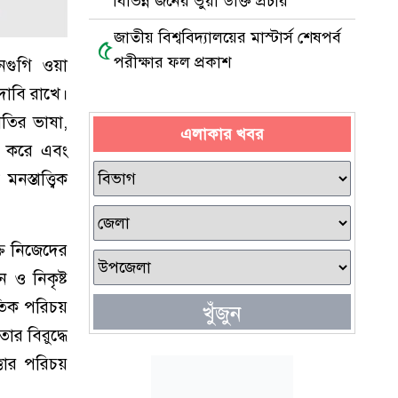
বিভিন্ন জনের ভুয়া উক্তি প্রচার
জাতীয় বিশ্ববিদ্যালয়ের মাস্টার্স শেষপর্ব
৫
পরীক্ষার ফল প্রকাশ
নগুগি ওয়া
 দাবি রাখে।
াতির ভাষা,
এলাকার খবর
ু করে এবং
্তাত্ত্বিক
তি নিজেদের
 ও নিকৃষ্ট
তিক পরিচয়
খুঁজুন
র বিরুদ্ধে
তার পরিচয়