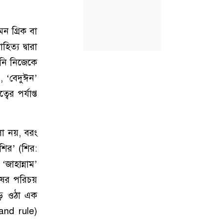
ন গ্রিক বা
ত্য দ্বারা
িনি নিজেকে
র’, ‘বেদুঈন’
ের পর্যাপ্ত
া নয়, বরং
 শির’ (শির:
জাহান্নাম’
ষের পরিচয়
ড়ে ওঠা এক
 and rule)