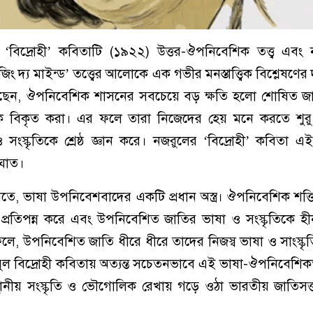
বিদ্রোহী’ কবিতাটি (১৯২২) উত্তর-ঔপনিবেশিক তত্ত্ব এবং 
ং দ্য মাইন্ড’ তত্ত্বের আলোকে এক গভীর মনস্তাত্ত্বিক বিশ্লেষণের
খিয়েছেন, ঔপনিবেশিক শাসনের সবচেয়ে বড় ক্ষতি হলো শোষিত জ
কে বিকৃত করা। এর ফলে তারা নিজেদের হেয় মনে করতে শুর
স্কৃতিকে শ্রেষ্ঠ জ্ঞান করে। নজরুলের ‘বিদ্রোহী’ কবিতা এই মনস
আঘাত।
 মতে, ভাষা উপনিবেশবাদের একটি প্রধান অস্ত্র। ঔপনিবেশিক শক্
ষ্ঠ প্রতিপন্ন করে এবং উপনিবেশিত জাতির ভাষা ও সংস্কৃতিকে হীন
লে, উপনিবেশিত জাতি ধীরে ধীরে তাদের নিজস্ব ভাষা ও সাংস্কৃ
ল বিদ্রোহী কবিতায় অত্যন্ত সচেতনভাবে এই ভাষা-ঔপনিবেশিকতা
ানীয় সংস্কৃতি ও ভৌগোলিক রেখায় গড়ে ওঠা ভারতীয় জাতিসত্