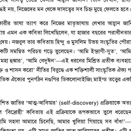
 যুদ্ধই নয়, নিজেদের মন থেকে দাসত্বের সব চিহ্ন মুছে ফেলতে হবে।
রীর ভাষা ত্যাগ করে নিজের মাতৃভাষায় লেখার আহ্বান জানি
ায় এমন এক কবিতা লিখেছিলেন, যা হাজার বছরের পরাধীনতার গ
 দেয়। নজরুল তার কবিতায় হিন্দু ও মুসলিম উভয় সংস্কৃতির পৌর
টি সমন্বিত পরিচয় গড়ে তুলেছেন। ‘আমি ইন্দ্রাণী-সুত’, ‘আমি ক
 মহা হুঙ্কার’, ‘আমি বেদুঈন’—এই ধরনের মিশ্রিত প্রতীক ব্যবহার
 ও শাসন করো’ নীতির বিরুদ্ধে এক শক্তিশালী সাংস্কৃতিক ঐক্য 
ৃতিক ঐক্যের পুনর্গঠন নগুগির ডিকলোনাইজিং মাইন্ড তত্ত্বের একটি গ
িত জাতির ‘আত্ম-আবিষ্কার’ (self-discovery) প্রক্রিয়াকে অত্যন্ত গ
‘বিদ্রোহী’ কবিতায় এই প্রক্রিয়াকে রূপকভাবে তুলে ধরেছ
ি সহসা আমারে চিনেছি, আমার খুলিয়া গিয়াছে সব বাঁধ!’—এ
ভিজ্ঞতা নয়, এটি সমগ্র জাতির আত্ম-আবিষ্কারের প্রতীক। এটি