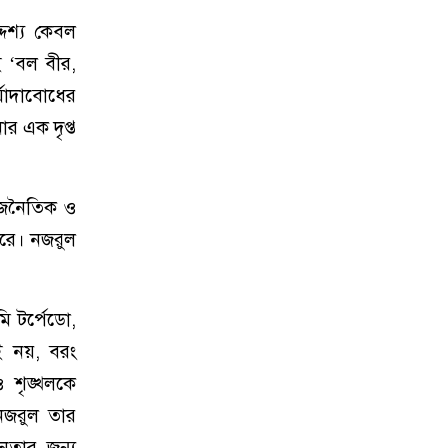
দেশ্য কেবল
ই ‘বল বীর,
্যাদাবোধের
র এক দৃপ্ত
াজনৈতিক ও
করে। নজরুল
 টর্পেডো,
 নয়, বরং
ও শৃঙ্খলকে
 নজরুল তার
ীনতার জন্য