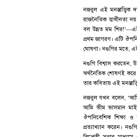
নজরুল এই মনস্তাত্ত্বিক
রাজনৈতিক স্বাধীনতা ন
বল উন্নত মম শির!’—এই
প্রথম জাগরণ। এটি ঔপনিব
ঘোষণা। নগুগির মতে, এই
নগুগি বিশ্বাস করতেন,
অর্থনৈতিক শোষণই করে 
তার কবিতায় এই মনস্তাত্
নজরুল যখন বলেন, ‘আমি
আমি ভীম ভাসমান মাই
ঔপনিবেশিক শিক্ষা ও সমা
প্রত্যাখ্যান করেন। নগ
বিদ্রোহী সত্তার মাধ্য