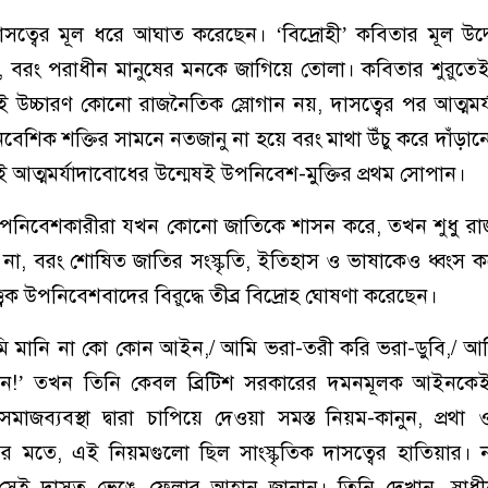
 দাসত্বের মূল ধরে আঘাত করেছেন। ‘বিদ্রোহী’ কবিতার মূল উদ্
য়, বরং পরাধীন মানুষের মনকে জাগিয়ে তোলা। কবিতার শুরুতে
 উচ্চারণ কোনো রাজনৈতিক স্লোগান নয়, দাসত্বের পর আত্মমর
েশিক শক্তির সামনে নতজানু না হয়ে বরং মাথা উঁচু করে দাঁড়ানো
 আত্মমর্যাদাবোধের উন্মেষই উপনিবেশ-মুক্তির প্রথম সোপান।
 উপনিবেশকারীরা যখন কোনো জাতিকে শাসন করে, তখন শুধু র
না, বরং শোষিত জাতির সংস্কৃতি, ইতিহাস ও ভাষাকেও ধ্বংস 
ত্বিক উপনিবেশবাদের বিরুদ্ধে তীব্র বিদ্রোহ ঘোষণা করেছেন।
 মানি না কো কোন আইন,/ আমি ভরা-তরী করি ভরা-ডুবি,/ আমি
ন!’ তখন তিনি কেবল ব্রিটিশ সরকারের দমনমূলক আইনকেই
জব্যবস্থা দ্বারা চাপিয়ে দেওয়া সমস্ত নিয়ম-কানুন, প্রথা 
ুগির মতে, এই নিয়মগুলো ছিল সাংস্কৃতিক দাসত্বের হাতিয়ার।
মে সেই দাসত্ব ভেঙে ফেলার আহ্বান জানান। তিনি দেখান, স্বাধ