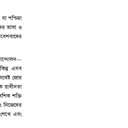
 যা পশ্চিমা
দের ভাষা ও
নিবেশবাদের
 আন্দোলন—
কিন্তু এসব
যথেষ্ট জোর
ক স্বাধীনতা
বেশিক শক্তি
বং নিজেদের
ে শেখে এবং