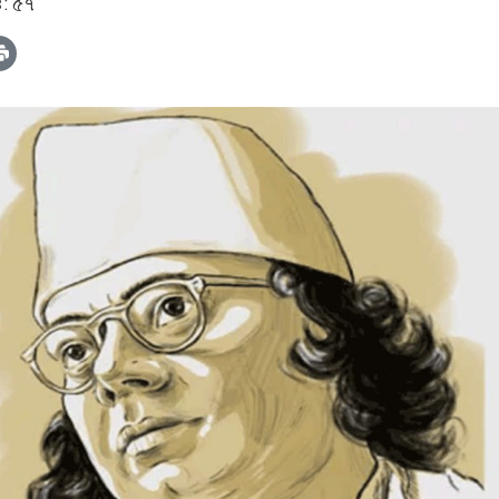
৪: ৫৭