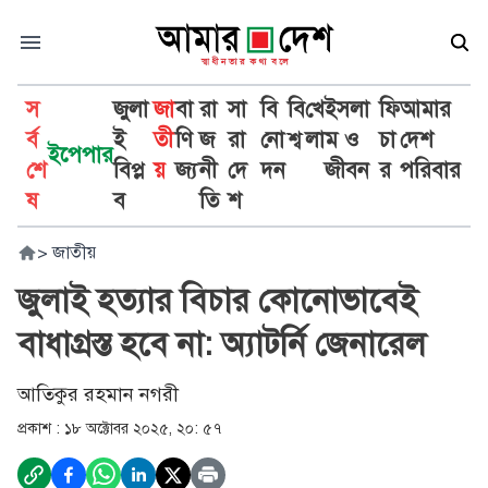
স
জুলা
জা
বা
রা
সা
বি
বি
খে
ইসলা
ফি
আমার
র্ব
ই
তী
ণি
জ
রা
নো
শ্ব
লা
ম ও
চা
দেশ
ইপেপার
শে
বিপ্ল
য়
জ্য
নী
দে
দন
জীবন
র
পরিবার
ষ
ব
তি
শ
>
জাতীয়
জুলাই হত্যার বিচার কোনোভাবেই
বাধাগ্রস্ত হবে না: অ্যাটর্নি জেনারেল
আতিকুর রহমান নগরী
প্রকাশ :
১৮ অক্টোবর ২০২৫, ২০: ৫৭