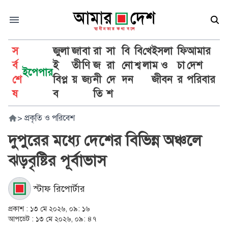
স
জুলা
জা
বা
রা
সা
বি
বি
খে
ইসলা
ফি
আমার
র্ব
ই
তী
ণি
জ
রা
নো
শ্ব
লা
ম ও
চা
দেশ
ইপেপার
শে
বিপ্ল
য়
জ্য
নী
দে
দন
জীবন
র
পরিবার
ষ
ব
তি
শ
>
প্রকৃতি ও পরিবেশ
দুপুরের মধ্যে দেশের বিভিন্ন অঞ্চলে
ঝড়বৃষ্টির পূর্বাভাস
স্টাফ রিপোর্টার
প্রকাশ :
১৩ মে ২০২৬, ০৯: ১৬
আপডেট :
১৩ মে ২০২৬, ০৯: ৪৭