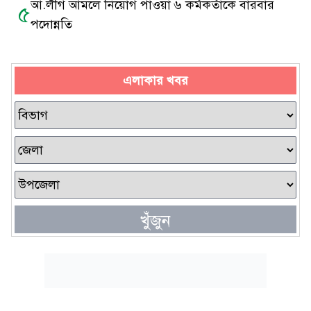
আ.লীগ আমলে নিয়োগ পাওয়া ৬ কর্মকর্তাকে বারবার
৫
পদোন্নতি
এলাকার খবর
খুঁজুন