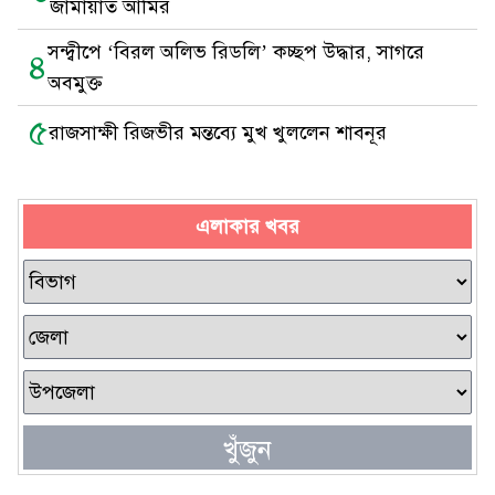
জামায়াত আমির
সন্দ্বীপে ‘বিরল অলিভ রিডলি’ কচ্ছপ উদ্ধার, সাগরে
৪
অবমুক্ত
৫
রাজসাক্ষী রিজভীর মন্তব্যে মুখ খুললেন শাবনূর
এলাকার খবর
খুঁজুন