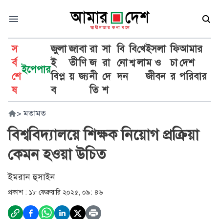
স
জুলা
জা
বা
রা
সা
বি
বি
খে
ইসলা
ফি
আমার
র্ব
ই
তী
ণি
জ
রা
নো
শ্ব
লা
ম ও
চা
দেশ
ইপেপার
শে
বিপ্ল
য়
জ্য
নী
দে
দন
জীবন
র
পরিবার
ষ
ব
তি
শ
>
মতামত
বিশ্ববিদ্যালয়ে শিক্ষক নিয়োগ প্রক্রিয়া
কেমন হওয়া উচিত
ইমরান হুসাইন
প্রকাশ :
১৮ ফেব্রুয়ারি ২০২৫, ০৯: ৪৬