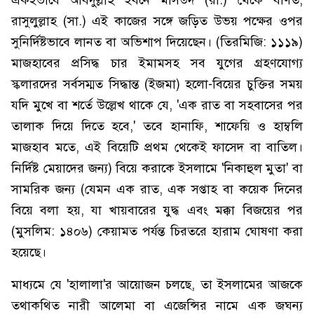
একইভাবে আবদুল্লাহ ইবনে মাসউদ (রা.) থেকে বর্ণিত,
রাসুলুল্লাহ (সা.) এই কাজের সঙ্গে জড়িত উভয় পক্ষের ওপর
সুনির্দিষ্টভাবে লানত বা অভিশাপ দিয়েছেন। (তিরমিজি: ১১১৯)
মাজহাবের প্রসিদ্ধ চার ইমামসহ সব যুগের গ্রহণযোগ্য
স্কলারদের সর্বসম্মত সিদ্ধান্ত (ইজমা) হলো-বিয়ের চুক্তির সময়
যদি মুখে বা শর্তে উল্লেখ থাকে যে, 'এক রাত বা সহবাসের পর
তালাক দিয়ে দিতে হবে,' তবে হানাফি, শাফেয়ি ও হাম্বলি
মাজহাব মতে, এই বিয়েটি প্রথম থেকেই ফাসেদ বা বাতিল।
নির্দিষ্ট মেয়াদের জন্য) বিয়ে করাকে ইসলামে 'নিকাহুল মুতা' বা
সামরিক জন্য (যেমন এক রাত, এক সপ্তাহ বা কয়েক দিনের
বিয়ে বলা হয়, যা খায়বারের যুদ্ধ এবং মক্কা বিজয়ের পর
(মুসলিম: ১৪০৬) কেয়ামত পর্যন্ত চিরতরে হারাম ঘোষণা করা
হয়েছে।
মাধ্যমে যে 'হালালা'র আয়োজন চলছে, তা ইসলামের আজকে
তথাকথিত নারী আলেমা বা এজেন্সির নামে এক জঘন্য