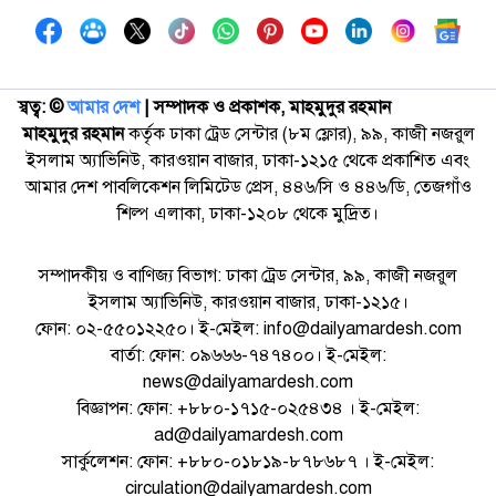
স্বত্ব: ©️
আমার দেশ
| সম্পাদক ও প্রকাশক, মাহমুদুর রহমান
মাহমুদুর রহমান
কর্তৃক ঢাকা ট্রেড সেন্টার (৮ম ফ্লোর), ৯৯, কাজী নজরুল
ইসলাম অ্যাভিনিউ, কারওয়ান বাজার, ঢাকা-১২১৫ থেকে প্রকাশিত এবং
আমার দেশ পাবলিকেশন লিমিটেড প্রেস, ৪৪৬/সি ও ৪৪৬/ডি, তেজগাঁও
শিল্প এলাকা, ঢাকা-১২০৮ থেকে মুদ্রিত।
সম্পাদকীয় ও বাণিজ্য বিভাগ: ঢাকা ট্রেড সেন্টার, ৯৯, কাজী নজরুল
ইসলাম অ্যাভিনিউ, কারওয়ান বাজার, ঢাকা-১২১৫।
ফোন: ০২-৫৫০১২২৫০। ই-মেইল: info@dailyamardesh.com
বার্তা: ফোন: ০৯৬৬৬-৭৪৭৪০০। ই-মেইল:
news@dailyamardesh.com
বিজ্ঞাপন: ফোন: +৮৮০-১৭১৫-০২৫৪৩৪ । ই-মেইল:
ad@dailyamardesh.com
সার্কুলেশন: ফোন: +৮৮০-০১৮১৯-৮৭৮৬৮৭ । ই-মেইল:
circulation@dailyamardesh.com