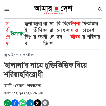
স
জুলা
জা
বা
রা
সা
বি
বি
খে
ইসলা
ফি
আমার
র্ব
ই
তী
ণি
জ
রা
নো
শ্ব
লা
ম ও
চা
দেশ
ইপেপার
শে
বিপ্ল
য়
জ্য
নী
দে
দন
জীবন
র
পরিবার
ষ
ব
তি
শ
>
ইসলাম ও জীবন
'হালালা'র নামে চুক্তিভিত্তিক বিয়ে
শরিয়াহবিরোধী
আলী ওসমান শেফায়েত
প্রকাশ :
১২ জুন ২০২৬, ০৮: ০৪