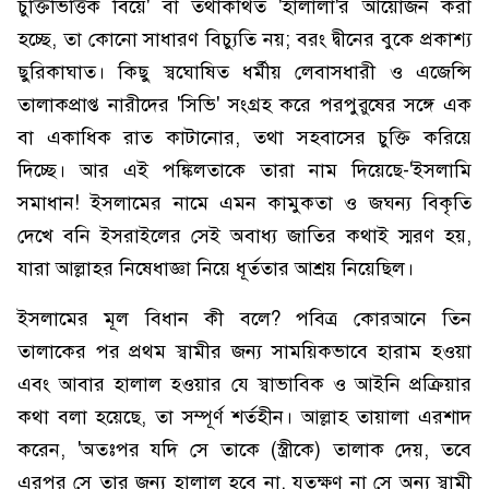
চুক্তিভিত্তিক বিয়ে' বা তথাকথিত 'হালালা'র আয়োজন করা
হচ্ছে, তা কোনো সাধারণ বিচ্যুতি নয়; বরং দ্বীনের বুকে প্রকাশ্য
ছুরিকাঘাত। কিছু স্বঘোষিত ধর্মীয় লেবাসধারী ও এজেন্সি
তালাকপ্রাপ্ত নারীদের 'সিভি' সংগ্রহ করে পরপুরুষের সঙ্গে এক
বা একাধিক রাত কাটানোর, তথা সহবাসের চুক্তি করিয়ে
দিচ্ছে। আর এই পঙ্কিলতাকে তারা নাম দিয়েছে-'ইসলামি
সমাধান! ইসলামের নামে এমন কামুকতা ও জঘন্য বিকৃতি
দেখে বনি ইসরাইলের সেই অবাধ্য জাতির কথাই স্মরণ হয়,
যারা আল্লাহর নিষেধাজ্ঞা নিয়ে ধূর্ততার আশ্রয় নিয়েছিল।
ইসলামের মূল বিধান কী বলে? পবিত্র কোরআনে তিন
তালাকের পর প্রথম স্বামীর জন্য সাময়িকভাবে হারাম হওয়া
এবং আবার হালাল হওয়ার যে স্বাভাবিক ও আইনি প্রক্রিয়ার
কথা বলা হয়েছে, তা সম্পূর্ণ শর্তহীন। আল্লাহ তায়ালা এরশাদ
করেন, 'অতঃপর যদি সে তাকে (স্ত্রীকে) তালাক দেয়, তবে
এরপর সে তার জন্য হালাল হবে না, যতক্ষণ না সে অন্য স্বামী