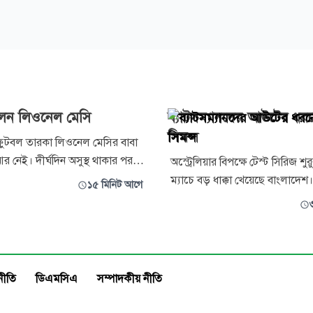
লেন লিওনেল মেসি
ব্যাটসম্যানদের আউটের ধর
সিমন্স
 ফুটবল তারকা লিওনেল মেসির বাবা
আর নেই। দীর্ঘদিন অসুস্থ থাকার পর
অস্ট্রেলিয়ার বিপক্ষে টেস্ট সিরিজ শুরু
ে আর্জেন্টিনার রোসারিওর একটি
ম্যাচে বড় ধাক্কা খেয়েছে বাংলাদেশ।
১৫ মিনিট আগে
রা গেছেন তিনি। তাঁর মৃত্যুর খবর
অস্ট্রেলিয়া একাদশের বিপক্ষে ডার
ষ থেকে রয়টার্সকে নিশ্চিত করা
দিনের ম্যাচে ইনিংস ও ৩৮ রানের ব্
পর দলের ব্যাটিং নিয়ে হতাশা প্রক
প্রধান কোচ ফিল সিমন্স।
নীতি
ডিএমসিএ
সম্পাদকীয় নীতি