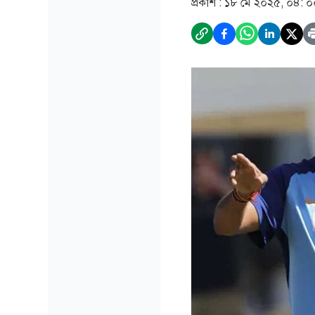
প্রকাশ :
১৮ মে ২০২৫, ০৪: ০