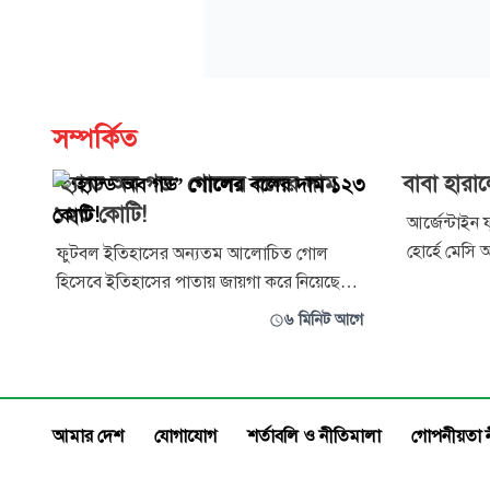
সম্পর্কিত
‘হ্যান্ড অব গড’ গোলের বলের দাম
বাবা হারা
১২৩ কোটি!
আর্জেন্টাইন
হোর্হে মেসি 
ফুটবল ইতিহাসের অন্যতম আলোচিত গোল
৬৮ বছর বয়স
হিসেবে ইতিহাসের পাতায় জায়গা করে নিয়েছে
হাসপাতালে মা
আর্জেন্টাইন কিংবদন্তি ডিয়েগো ম্যারাডোনার ‘হ্যান্ড
৬ মিনিট আগে
পরিবারের পক্
অব গড’। সেই ম্যাচের স্মৃতিময় বলটি এবার উঠছে
হয়েছে।
নিলামে।
আমার দেশ
যোগাযোগ
শর্তাবলি ও নীতিমালা
গোপনীয়তা 