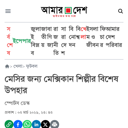
স
জুলা
জা
বা
রা
সা
বি
বি
খে
ইসলা
ফি
আমার
র্ব
ই
তী
ণি
জ
রা
নো
শ্ব
লা
ম ও
চা
দেশ
ইপেপার
শে
বিপ্ল
য়
জ্য
নী
দে
দন
জীবন
র
পরিবার
ষ
ব
তি
শ
>
খেলা
>
ফুটবল
মেসির জন্য মেক্সিকান শিল্পীর বিশেষ
উপহার
স্পোর্টস ডেস্ক
প্রকাশ :
০৫ মার্চ ২০২৬, ২৩: ৪৫