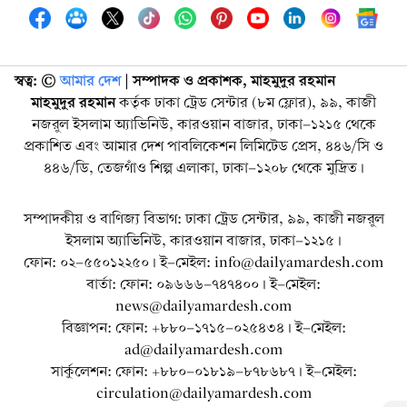
স্বত্ব: ©️
আমার দেশ
| সম্পাদক ও প্রকাশক, মাহমুদুর রহমান
মাহমুদুর রহমান
কর্তৃক ঢাকা ট্রেড সেন্টার (৮ম ফ্লোর), ৯৯, কাজী
নজরুল ইসলাম অ্যাভিনিউ, কারওয়ান বাজার, ঢাকা-১২১৫ থেকে
প্রকাশিত এবং আমার দেশ পাবলিকেশন লিমিটেড প্রেস, ৪৪৬/সি ও
৪৪৬/ডি, তেজগাঁও শিল্প এলাকা, ঢাকা-১২০৮ থেকে মুদ্রিত।
সম্পাদকীয় ও বাণিজ্য বিভাগ: ঢাকা ট্রেড সেন্টার, ৯৯, কাজী নজরুল
ইসলাম অ্যাভিনিউ, কারওয়ান বাজার, ঢাকা-১২১৫।
ফোন: ০২-৫৫০১২২৫০। ই-মেইল: info@dailyamardesh.com
বার্তা: ফোন: ০৯৬৬৬-৭৪৭৪০০। ই-মেইল:
news@dailyamardesh.com
বিজ্ঞাপন: ফোন: +৮৮০-১৭১৫-০২৫৪৩৪ । ই-মেইল:
ad@dailyamardesh.com
সার্কুলেশন: ফোন: +৮৮০-০১৮১৯-৮৭৮৬৮৭ । ই-মেইল:
circulation@dailyamardesh.com