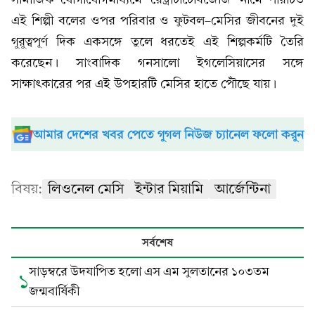
এই শিল্পী বলের ওপর পরিবার ও ফুটবল–মেসির জীবনের দুই
গুরুত্বপূর্ণ দিক একসঙ্গে তুলে ধরতেই এই শিল্পকর্মটি তৈরি
করেছেন। সাংবাদিক গনসালো ইগলেসিয়াসের সঙ্গে
সাক্ষাৎকারের পর এই উপহারটি মেসির হাতে পৌঁছে যায়।
আমার দেশের খবর পেতে গুগল নিউজ চ্যানেল ফলো করুন
বিষয়:
লিওনেল মেসি
ইন্টার মিয়ামি
আর্জেন্টিনা
সর্বশেষ
সাড়ম্বরে উদযাপিত হলো এস এম সুলতানের ১০৩তম
১
জন্মবার্ষিকী