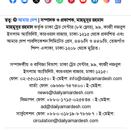
স্বত্ব: ©️
আমার দেশ
| সম্পাদক ও প্রকাশক, মাহমুদুর রহমান
মাহমুদুর রহমান
কর্তৃক ঢাকা ট্রেড সেন্টার (৮ম ফ্লোর), ৯৯, কাজী নজরুল
ইসলাম অ্যাভিনিউ, কারওয়ান বাজার, ঢাকা-১২১৫ থেকে প্রকাশিত এবং
আমার দেশ পাবলিকেশন লিমিটেড প্রেস, ৪৪৬/সি ও ৪৪৬/ডি, তেজগাঁও
শিল্প এলাকা, ঢাকা-১২০৮ থেকে মুদ্রিত।
সম্পাদকীয় ও বাণিজ্য বিভাগ: ঢাকা ট্রেড সেন্টার, ৯৯, কাজী নজরুল
ইসলাম অ্যাভিনিউ, কারওয়ান বাজার, ঢাকা-১২১৫।
ফোন: ০২-৫৫০১২২৫০। ই-মেইল: info@dailyamardesh.com
বার্তা: ফোন: ০৯৬৬৬-৭৪৭৪০০। ই-মেইল:
news@dailyamardesh.com
বিজ্ঞাপন: ফোন: +৮৮০-১৭১৫-০২৫৪৩৪ । ই-মেইল:
ad@dailyamardesh.com
সার্কুলেশন: ফোন: +৮৮০-০১৮১৯-৮৭৮৬৮৭ । ই-মেইল:
circulation@dailyamardesh.com