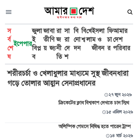
স
জুলা
জা
বা
রা
সা
বি
বি
খে
ইসলা
ফি
আমার
র্ব
ই
তী
ণি
জ
রা
নো
শ্ব
লা
ম ও
চা
দেশ
ইপেপার
শে
বিপ্ল
য়
জ্য
নী
দে
দন
জীবন
র
পরিবার
অলিম্পিক
ষ
ব
তি
শ
শরীরচর্চা ও খেলাধুলার মাধ্যমে সুস্থ জীবনধারা
গড়ে তোলার আহ্বান সেনাপ্রধানের
২৭ জুন ২০২৬
ক্রিকেটের ক্লাব বিশ্বকাপ দেখতে চান স্মিথ
১৫ এপ্রিল ২০২৬
অলিম্পিক গেমসে নিষিদ্ধ হতে পারেন ট্রাম্প
১৪ মার্চ ২০২৬