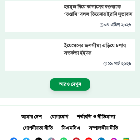
হরমুজ নিয়ে কালাসের বক্তব্যকে
‘ভণ্ডামি’ বলল ভিয়েনার ইরানি দূতাবাস
০৪ এপ্রিল ২০২৬
ইয়েমেনের জলসীমা এড়িয়ে চলার
সতর্কতা ইইউর
২৯ মার্চ ২০২৬
আরও দেখুন
আমার দেশ
যোগাযোগ
শর্তাবলি ও নীতিমালা
গোপনীয়তা নীতি
ডিএমসিএ
সম্পাদকীয় নীতি