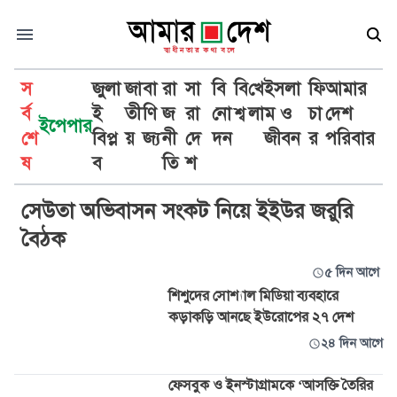
স
জুলা
জা
বা
রা
সা
বি
বি
খে
ইসলা
ফি
আমার
র্ব
ই
তী
ণি
জ
রা
নো
শ্ব
লা
ম ও
চা
দেশ
ইপেপার
শে
বিপ্ল
য়
জ্য
নী
দে
দন
জীবন
র
পরিবার
ইইউ
ষ
ব
তি
শ
সেউতা অভিবাসন সংকট নিয়ে ইইউর জরুরি
বৈঠক
৫ দিন আগে
শিশুদের সোশ্যাল মিডিয়া ব্যবহারে
কড়াকড়ি আনছে ইউরোপের ২৭ দেশ
২৪ দিন আগে
ফেসবুক ও ইনস্টাগ্রামকে ‘আসক্তি তৈরির