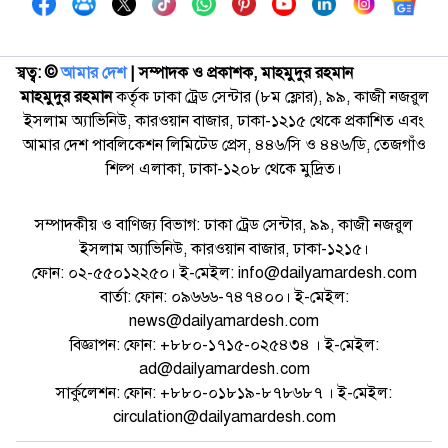
স্বত্ব: ©️
আমার দেশ
| সম্পাদক ও প্রকাশক, মাহমুদুর রহমান
মাহমুদুর রহমান
কর্তৃক ঢাকা ট্রেড সেন্টার (৮ম ফ্লোর), ৯৯, কাজী নজরুল
ইসলাম অ্যাভিনিউ, কারওয়ান বাজার, ঢাকা-১২১৫ থেকে প্রকাশিত এবং
আমার দেশ পাবলিকেশন লিমিটেড প্রেস, ৪৪৬/সি ও ৪৪৬/ডি, তেজগাঁও
শিল্প এলাকা, ঢাকা-১২০৮ থেকে মুদ্রিত।
সম্পাদকীয় ও বাণিজ্য বিভাগ: ঢাকা ট্রেড সেন্টার, ৯৯, কাজী নজরুল
ইসলাম অ্যাভিনিউ, কারওয়ান বাজার, ঢাকা-১২১৫।
ফোন: ০২-৫৫০১২২৫০। ই-মেইল: info@dailyamardesh.com
বার্তা: ফোন: ০৯৬৬৬-৭৪৭৪০০। ই-মেইল:
news@dailyamardesh.com
বিজ্ঞাপন: ফোন: +৮৮০-১৭১৫-০২৫৪৩৪ । ই-মেইল:
ad@dailyamardesh.com
সার্কুলেশন: ফোন: +৮৮০-০১৮১৯-৮৭৮৬৮৭ । ই-মেইল:
circulation@dailyamardesh.com