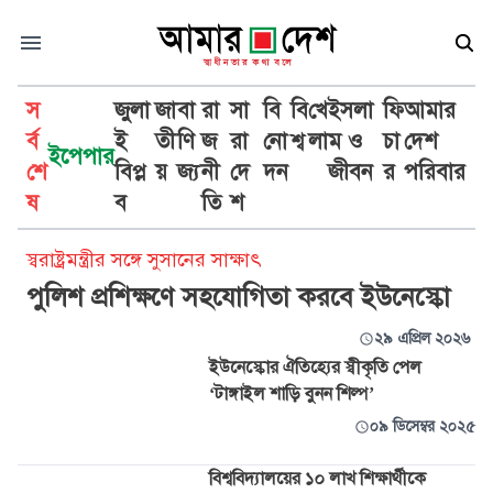
স
জুলা
জা
বা
রা
সা
বি
বি
খে
ইসলা
ফি
আমার
র্ব
ই
তী
ণি
জ
রা
নো
শ্ব
লা
ম ও
চা
দেশ
ইপেপার
শে
বিপ্ল
য়
জ্য
নী
দে
দন
জীবন
র
পরিবার
ইউনেস্কো
ষ
ব
তি
শ
স্বরাষ্ট্রমন্ত্রীর সঙ্গে সুসানের সাক্ষাৎ
পুলিশ প্রশিক্ষণে সহযোগিতা করবে ইউনেস্কো
২৯ এপ্রিল ২০২৬
ইউনেস্কোর ঐতিহ্যের স্বীকৃতি পেল
‘টাঙ্গাইল শাড়ি বুনন শিল্প’
০৯ ডিসেম্বর ২০২৫
বিশ্ববিদ্যালয়ের ১০ লাখ শিক্ষার্থীকে