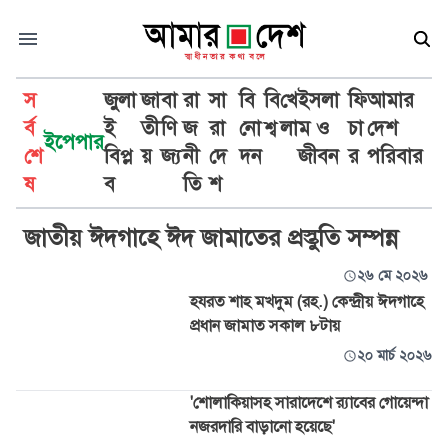
স
জুলা
জা
বা
রা
সা
বি
বি
খে
ইসলা
ফি
আমার
র্ব
ই
তী
ণি
জ
রা
নো
শ্ব
লা
ম ও
চা
দেশ
ইপেপার
শে
বিপ্ল
য়
জ্য
নী
দে
দন
জীবন
র
পরিবার
ঈদগাহ ময়দান
ষ
ব
তি
শ
জাতীয় ঈদগাহে ঈদ জামাতের প্রস্তুতি সম্পন্ন
২৬ মে ২০২৬
হযরত শাহ মখদুম (রহ.) কেন্দ্রীয় ঈদগাহে
প্রধান জামাত সকাল ৮টায়
২০ মার্চ ২০২৬
'শোলাকিয়াসহ সারাদেশে র‍্যাবের গোয়েন্দা
নজরদারি বাড়ানো হয়েছে'