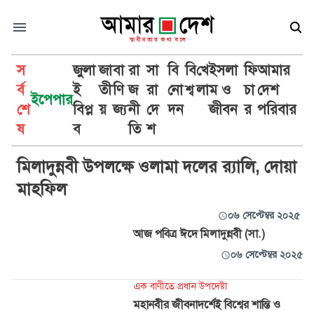
স
জুলা
জা
বা
রা
সা
বি
বি
খে
ইসলা
ফি
আমার
র্ব
ই
তী
ণি
জ
রা
নো
শ্ব
লা
ম ও
চা
দেশ
ইপেপার
শে
বিপ্ল
য়
জ্য
নী
দে
দন
জীবন
র
পরিবার
ঈদ-ই-মিলাদুন্নবী
ষ
ব
তি
শ
মিলাদুন্নবী উপলক্ষে ওলামা দলের র‌্যালি, দোয়া
মাহফিল
০৬ সেপ্টেম্বর ২০২৫
আজ পবিত্র ঈদে মিলাদুন্নবী (সা.)
০৬ সেপ্টেম্বর ২০২৫
এক বাণীতে প্রধান উপদেষ্টা
মহানবীর জীবনাদর্শেই বিশ্বের শান্তি ও