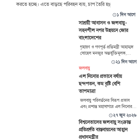
করতে হচ্ছে। এতে বাড়ছে পরিবহন ব্যয়, চাপ তৈরি হচ্
১ দিন আগে
সাশ্রয়ী আবাসন ও জলবায়ু-
সহনশীল নগর উন্নয়নে জোর
বাংলাদেশের
গৃহায়ণ ও গণপূর্ত প্রতিমন্ত্রী আহাম্মদ
সোহেল মনজুর অন্তর্ভুক্তিমূলক,
সাশ্রয়ী, জলবায়ু-সহনশীল ও টেকসই
২১ দিন আগে
নগর গড়ে তোলার প্রতি বাংলাদেশের
জলবায়ু
দৃঢ় অঙ্গীকার পুনর্ব্যক্ত করেছেন।
এল নিনোর প্রভাবে বর্ষায়
তিনি জাতিসংঘ সদরদপ্তরে অনুষ্ঠিত
ছন্দপতন, কম বৃষ্টি বেশি
নিউ আরবান এজেন্ডার মধ্যমেয়াদি
পর্যালোচনা বিষয়ক উচ্চপর্যায়ের
তাপমাত্রা
বৈঠকে বাংলাদেশের পক্ষে বক্ত
জলবায়ু পরিবর্তনের বিরূপ প্রভাব
এবং প্রশান্ত মহাসাগরে এল নিনোর
সক্রিয়তার কারণে চলতি বর্ষা
২৭ জুন ২০২৬
মৌসুমের আবহাওয়ার স্বাভাবিকতায়
বিশ্বনেতাদের জলবায়ু সংক্রান্ত
ছন্দপতন ঘটেছে। এ নিয়ে উদ্বেগ
প্রতিশ্রুতি বাস্তবায়নের আহ্বান
রয়েছে জলবায়ু বিশেষজ্ঞদেরও। বিশ্ব
প্রধানমন্ত্রীর
আবহাওয়া সংস্থা (ডব্লিউএমও) এবং