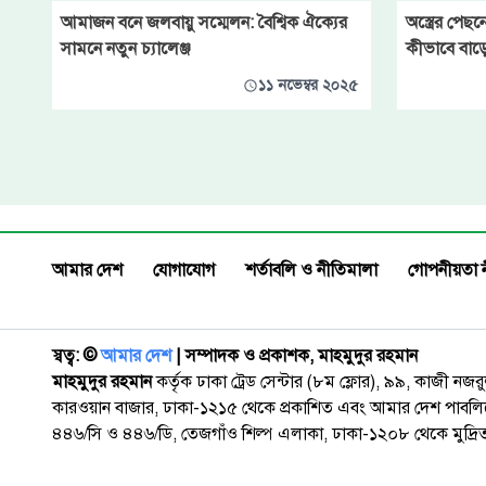
আমাজন বনে জলবায়ু সম্মেলন: বৈশ্বিক ঐক্যের
অস্ত্রের পেছ
সামনে নতুন চ্যালেঞ্জ
কীভাবে বাড়
১১ নভেম্বর ২০২৫
আমার দেশ
যোগাযোগ
শর্তাবলি ও নীতিমালা
গোপনীয়তা 
স্বত্ব: ©️
আমার দেশ
| সম্পাদক ও প্রকাশক, মাহমুদুর রহমান
মাহমুদুর রহমান
কর্তৃক ঢাকা ট্রেড সেন্টার (৮ম ফ্লোর), ৯৯, কাজী নজ
কারওয়ান বাজার, ঢাকা-১২১৫ থেকে প্রকাশিত এবং আমার দেশ পাবলিক
৪৪৬/সি ও ৪৪৬/ডি, তেজগাঁও শিল্প এলাকা, ঢাকা-১২০৮ থেকে মুদ্রি