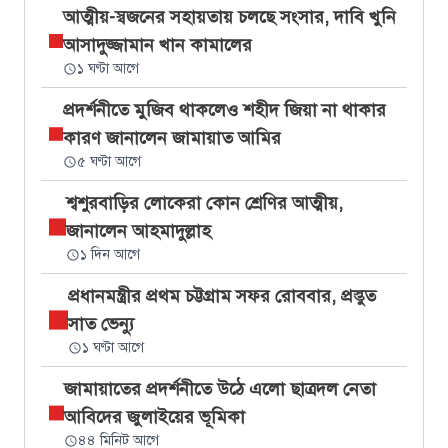
আত্মীয়-স্বজনের সহায়তায় চলছে সংসার, দাবি খুনি
আসাদুজ্জামান খান কামালের
১ ঘণ্টা আগে
প্রদর্শনীতে মুজিব থাকলেও শহীদ জিয়া না থাকার
কারণ জানালেন জামায়াত আমির
৫ ঘণ্টা আগে
শ্বশুরবাড়ির লোকেরা কোন শ্রেণির আত্মীয়,
জানালেন আহমাদুল্লাহ
১ দিন আগে
প্রধানমন্ত্রীর প্রথম চট্টগ্রাম সফর রোববার, প্রস্তুত
সাত ভেন্যু
১ ঘণ্টা আগে
জামায়াতের প্রদর্শনীতে উঠে এলো ছাত্রদল নেতা
আবিদের জুলাইয়ের ভূমিকা
৪৪ মিনিট আগে