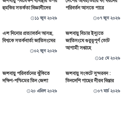
জলবায়ু পর্যবেক্ষণ ব্যবস্থার ওপর
দেশের আবহাওয়ায় কী ধরনের
হুমকির সতর্কতা বিজ্ঞানীদের
পরিবর্তন আসতে পারে
১১ জুন ২০২৬
০৭ জুন ২০২৬
এল নিনোর প্রত্যাবর্তন আসন্ন,
জলবায়ু বিচার ইস্যুতে
বিশ্বকে সতর্কবার্তা জাতিসংঘের
জাতিসংঘে গুরুত্বপূর্ণ ভোট
আগামী সপ্তাহে
০২ জুন ২০২৬
১৫ মে ২০২৬
জলবায়ু পরিবর্তনের ঝুঁকিতে
জলবায়ু সংকটে সুন্দরবন :
দক্ষিণ-পশ্চিমের তিন জেলা
ভিনদেশি গাছের নীরব বিস্তার
২০ এপ্রিল ২০২৬
০৭ মার্চ ২০২৬