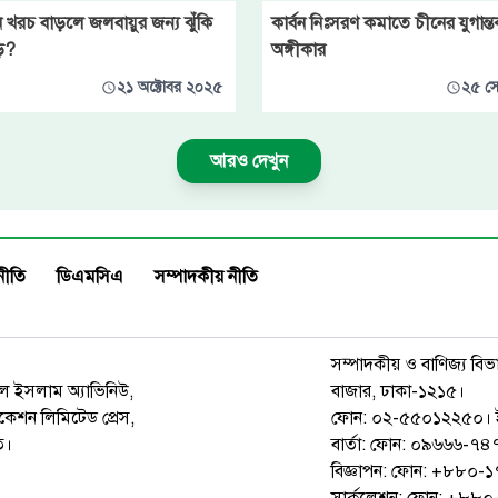
নে খরচ বাড়লে জলবায়ুর জন্য ঝুঁকি
কার্বন নিঃসরণ কমাতে চীনের যুগান্ত
ে?
অঙ্গীকার
২১ অক্টোবর ২০২৫
২৫ সে
আরও দেখুন
নীতি
ডিএমসিএ
সম্পাদকীয় নীতি
সম্পাদকীয় ও বাণিজ্য বিভ
রুল ইসলাম অ্যাভিনিউ,
বাজার, ঢাকা-১২১৫।
েশন লিমিটেড প্রেস,
ফোন: ০২-৫৫০১২২৫০। 
ত।
বার্তা: ফোন: ০৯৬৬৬-
বিজ্ঞাপন: ফোন: +৮৮০