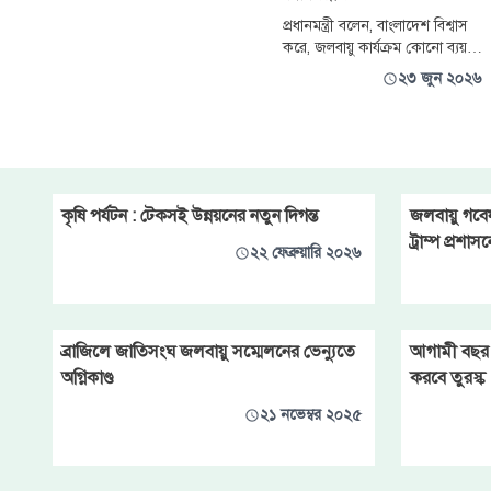
সংশ্লিষ্ট আঞ্চলিক ফোরামের সর্বশেষ
প্রধানমন্ত্রী বলেন, বাংলাদেশ বিশ্বাস
তথ্যমতে, চলতি বর্ষায় স্বাভাবিকের
করে, জলবায়ু কার্যক্রম কোনো ব্যয়
চেয়ে কম বৃষ্টিপাত এবং
নয়, আমরা এটিকে সমৃদ্ধি,
২৩ জুন ২০২৬
স্থিতিশীলতা এবং একটি যৌথ
ভবিষ্যতের জন্য অত্যন্ত প্রয়োজনীয়
একটি বিনিয়োগ হিসেবে দেখি।
আমরা এখানে উপস্থিত সকলে মিলে
একটি সবুজ, নিরাপদ, টেকসই এবং
আরও ন্যায়সঙ্গত ভবিষ্যৎ গড়তে
কৃষি পর্যটন : টেকসই উন্নয়নের নতুন দিগন্ত
জলবায়ু গবেষ
পারি।
ট্রাম্প প্রশাস
২২ ফেব্রুয়ারি ২০২৬
ব্রাজিলে জাতিসংঘ জলবায়ু সম্মেলনের ভেন্যুতে
আগামী বছর
অগ্নিকাণ্ড
করবে তুরস্ক
২১ নভেম্বর ২০২৫