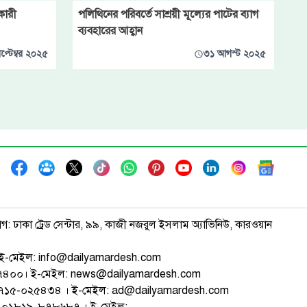
কারী
পলিথিনের পরিবর্তে সাশ্রয়ী মূল্যের পাটের ব্যাগ
ব্যবহারের আহ্বান
প্টেম্বর ২০২৫
৩১ আগস্ট ২০২৫
াগ: ঢাকা ট্রেড সেন্টার, ৯৯, কাজী নজরুল ইসলাম অ্যাভিনিউ, কারওয়ান
ই-মেইল: info@dailyamardesh.com
৭৪৭৪০০। ই-মেইল: news@dailyamardesh.com
-১৭১৫-০২৫৪৩৪ । ই-মেইল: ad@dailyamardesh.com