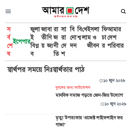
স
জুলা
জা
বা
রা
সা
বি
বি
খে
ইসলা
ফি
আমার
র্ব
ই
তী
ণি
জ
রা
নো
শ্ব
লা
ম ও
চা
দেশ
ইপেপার
শে
বিপ্ল
য়
জ্য
নী
দে
দন
জীবন
র
পরিবার
তারুণ্য
ষ
ব
তি
শ
স্বার্থপর সময়ে নিঃস্বার্থতার পাঠ
১০ জুন ২০২৬
যুবদের জন্য ফাউন্ডেশন
মানবিক সমাজ গড়তে জেন-জির উদ্যোগ
১০ জুন ২০২৬
মৃত্যু উপত্যকায় ‘প্রজেক্ট লাইফলাইন ফর
গাজা’