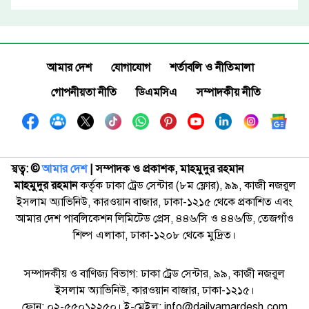
আমার দেশ
যোগাযোগ
শর্তাবলি ও নীতিমালা
গোপনীয়তা নীতি
ডিএমসিএ
সম্পাদকীয় নীতি
স্বত্ব: ©️
আমার দেশ
| সম্পাদক ও প্রকাশক, মাহমুদুর রহমান
মাহমুদুর রহমান
কর্তৃক ঢাকা ট্রেড সেন্টার (৮ম ফ্লোর), ৯৯, কাজী নজরুল
ইসলাম অ্যাভিনিউ, কারওয়ান বাজার, ঢাকা-১২১৫ থেকে প্রকাশিত এবং
আমার দেশ পাবলিকেশন লিমিটেড প্রেস, ৪৪৬/সি ও ৪৪৬/ডি, তেজগাঁও
শিল্প এলাকা, ঢাকা-১২০৮ থেকে মুদ্রিত।
সম্পাদকীয় ও বাণিজ্য বিভাগ: ঢাকা ট্রেড সেন্টার, ৯৯, কাজী নজরুল
ইসলাম অ্যাভিনিউ, কারওয়ান বাজার, ঢাকা-১২১৫।
ফোন: ০২-৫৫০১২২৫০। ই-মেইল: info@dailyamardesh.com