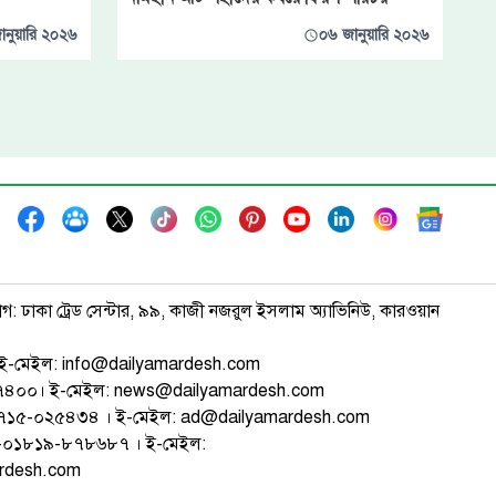
ানুয়ারি ২০২৬
০৬ জানুয়ারি ২০২৬
াগ: ঢাকা ট্রেড সেন্টার, ৯৯, কাজী নজরুল ইসলাম অ্যাভিনিউ, কারওয়ান
ই-মেইল: info@dailyamardesh.com
৭৪৭৪০০। ই-মেইল: news@dailyamardesh.com
-১৭১৫-০২৫৪৩৪ । ই-মেইল: ad@dailyamardesh.com
৮০-০১৮১৯-৮৭৮৬৮৭ । ই-মেইল:
ardesh.com