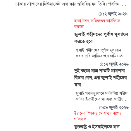
ঢাকার সাভারের নিউমার্কেট এলাকায় গুলিবিদ্ধ হন তিনি। পরদিন, ৬
আগস্ট
১২ জুলাই ২০২৬
ঢাকা উত্তর জমিয়তের কাউন্সিলে
বক্তারা
জুলাই শহীদদের পূর্ণাঙ্গ মূল্যায়ন
করতে হবে
জুলাই শহীদদের পূর্ণাঙ্গ মূল্যায়ন
করার দাবি জানিয়েছেন জমিয়তে
উলামায়ে ইসলাম বাংলাদেশের
১২ জুলাই ২০২৬
নেতারা। তারা বলেছেন, যারা এখনো
দুই বছরে মাত্র সাতটি মামলার
আহত অবস্থায় আছেন, তাদের
বিচার কেন, প্রশ্ন জুলাই শহীদের
চিকিৎসা সুনিশ্চিত করতে হবে।
মার
জুলাই গণঅভ্যুত্থানে সর্বকনিষ্ঠ শহীদ
জাবির ইব্রাহীমের মা এবং জাতীয়
সংসদের সংরক্ষিত আসনের সদস্য
০৯ জুলাই ২০২৬
রোকেয়া বেগম জুলাই গণঅভ্যুত্থানের
ইরানের স্পিকার মোহাম্মদ বাগের
ঘটনায় বিচারপ্রক্রিয়ার ধীরগতির
গালিবাফ
সমালোচনা করে বলেছেন, ‘দুই বছর
যুক্তরাষ্ট্র ও ইসরাইলকে ফল
পেরিয়ে গেলেও মাত্র সাতটি মামলার