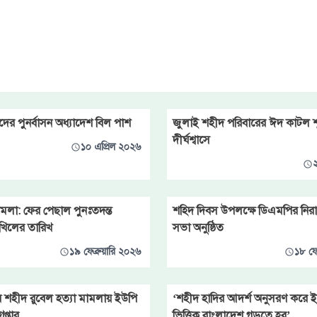
দের পুনর্বাসন অধ্যাদেশ বিল পাশ
জুলাই শহীদ পরিবারের ঈদ কাটল শ
দীর্ঘশ্বাসে
১০ এপ্রিল ২০২৬
২
মামলা: ফের পেছাল পুনঃতদন্ত
শহিদ দিবস উপলক্ষে ডিএমপির নিরাপ
াখিলের তারিখ
সভা অনুষ্ঠিত
১৯ ফেব্রুয়ারি ২০২৬
১৮ ফে
বে শহীদ রুবেল হত্যা মামলায় ইউপি
‘শহীদ হাদির আদর্শ অনুসরণ করে 
েপ্তার
ভিত্তিক বাংলাদেশ গড়তে হব’