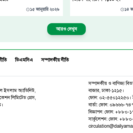
১৫ জানুয়ারি ২০২৬
১৪ জ
আরও দেখুন
নীতি
ডিএমসিএ
সম্পাদকীয় নীতি
সম্পাদকীয় ও বাণিজ্য বিভ
রুল ইসলাম অ্যাভিনিউ,
বাজার, ঢাকা-১২১৫।
েশন লিমিটেড প্রেস,
ফোন: ০২-৫৫০১২২৫০। 
ত।
বার্তা: ফোন: ০৯৬৬৬-
বিজ্ঞাপন: ফোন: +৮৮০
সার্কুলেশন: ফোন: +৮
circulation@dailyam