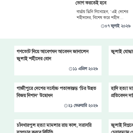
ভোগ করতেই হবে
বিচার সম্পন্ন হয়েছে।’
বার্তায় তিনি লিখেছেন, ‘এই দেশের
শহীদদের, বিশেষ করে শহীদ
উম্মাহর ইমামের হত্যাকারীরা তাদের
০৭ জুলাই ২০২৬
কৃতকর্মের শাস্তি পাবে। চূড়ান্ত
প্রতিশোধের পদক্ষেপ পবিত্র কুদস
(জেরুজালেম) মুক্তির মাধ্যমে বাস্তব
রূপ লাভ করবে।’
গণভোট নিয়ে আবেগঘন আবেদন জানালেন
জুলাই যোদ্ধা
জুলাই শহীদের বোন
১১ এপ্রিল ২০২৬
গাজীপুরে দেশের সর্বোচ্চ পতাকাস্তম্ভ ‘চির উন্নত
হাদি হত্যা 
বিজয় নিশান’ উদ্বোধন
প্রতিবেদন দ
২১ ফেব্রুয়ারি ২০২৬
চাঁনখারপুল হত্যা মামলার রায় কাল, সরাসরি
জুলাই বিপ্ল
সম্প্রচার করবে বিটিভি
চেয়ারম্যান গ্র