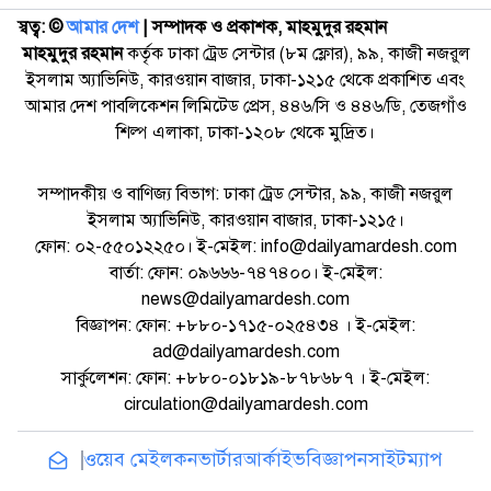
স্বত্ব: ©️
আমার দেশ
| সম্পাদক ও প্রকাশক, মাহমুদুর রহমান
মাহমুদুর রহমান
কর্তৃক ঢাকা ট্রেড সেন্টার (৮ম ফ্লোর), ৯৯, কাজী নজরুল
ইসলাম অ্যাভিনিউ, কারওয়ান বাজার, ঢাকা-১২১৫ থেকে প্রকাশিত এবং
আমার দেশ পাবলিকেশন লিমিটেড প্রেস, ৪৪৬/সি ও ৪৪৬/ডি, তেজগাঁও
শিল্প এলাকা, ঢাকা-১২০৮ থেকে মুদ্রিত।
সম্পাদকীয় ও বাণিজ্য বিভাগ: ঢাকা ট্রেড সেন্টার, ৯৯, কাজী নজরুল
ইসলাম অ্যাভিনিউ, কারওয়ান বাজার, ঢাকা-১২১৫।
ফোন: ০২-৫৫০১২২৫০। ই-মেইল: info@dailyamardesh.com
বার্তা: ফোন: ০৯৬৬৬-৭৪৭৪০০। ই-মেইল:
news@dailyamardesh.com
বিজ্ঞাপন: ফোন: +৮৮০-১৭১৫-০২৫৪৩৪ । ই-মেইল:
ad@dailyamardesh.com
সার্কুলেশন: ফোন: +৮৮০-০১৮১৯-৮৭৮৬৮৭ । ই-মেইল:
circulation@dailyamardesh.com
ওয়েব মেইল
কনভার্টার
আর্কাইভ
বিজ্ঞাপন
সাইটম্যাপ