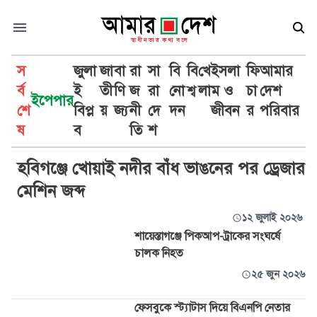
স
জুলা
জা
বা
রা
সা
বি
বি
খে
ইসলা
ফি
আমার
র্ব
ই
তী
ণি
জ
রা
নো
শ্ব
লা
ম ও
চা
দেশ
ইপেপার
শে
বিপ্ল
য়
জ্য
নী
দে
দন
জীবন
র
পরিবার
শায়েস্তাগঞ্জ
ষ
ব
তি
শ
হবিগঞ্জে খোয়াই নদীর বাঁধ ভাঙনের পর ড্রেজার
মেশিন জব্দ
১২ জুলাই ২০২৬
শায়েস্তাগঞ্জে পিকআপ-ট্রাকের সংঘর্ষে
চালক নিহত
২৫ জুন ২০২৬
ফেসবুকে স্ট্যাটাস দিয়ে বিএনপি নেতার