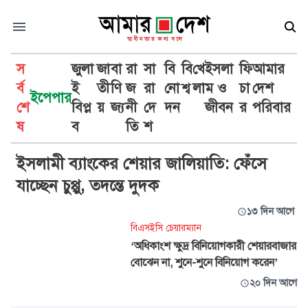
স
জুলা
জা
বা
রা
সা
বি
বি
খে
ইসলা
ফি
আমার
র্ব
ই
তী
ণি
জ
রা
নো
শ্ব
লা
ম ও
চা
দেশ
ইপেপার
শে
বিপ্ল
য়
জ্য
নী
দে
দন
জীবন
র
পরিবার
শেয়ারবাজার
ষ
ব
তি
শ
ইসলামী ব্যাংকের শেয়ার জালিয়াতি: ফেঁসে
যাচ্ছেন চুপ্পু, তদন্তে দুদক
১৩ দিন আগে
বিএসইসি চেয়ারম্যান
‘অধিকাংশ ক্ষুদ্র বিনিয়োগকারী শেয়ারবাজার
বোঝেন না, শুনে-শুনে বিনিয়োগ করেন’
২০ দিন আগে