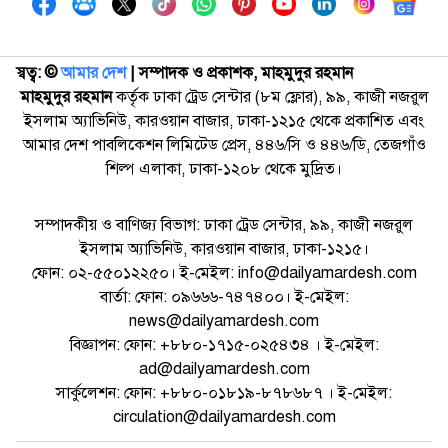
স্বত্ব: ©️
আমার দেশ
| সম্পাদক ও প্রকাশক, মাহমুদুর রহমান
মাহমুদুর রহমান
কর্তৃক ঢাকা ট্রেড সেন্টার (৮ম ফ্লোর), ৯৯, কাজী নজরুল
ইসলাম অ্যাভিনিউ, কারওয়ান বাজার, ঢাকা-১২১৫ থেকে প্রকাশিত এবং
আমার দেশ পাবলিকেশন লিমিটেড প্রেস, ৪৪৬/সি ও ৪৪৬/ডি, তেজগাঁও
শিল্প এলাকা, ঢাকা-১২০৮ থেকে মুদ্রিত।
সম্পাদকীয় ও বাণিজ্য বিভাগ: ঢাকা ট্রেড সেন্টার, ৯৯, কাজী নজরুল
ইসলাম অ্যাভিনিউ, কারওয়ান বাজার, ঢাকা-১২১৫।
ফোন: ০২-৫৫০১২২৫০। ই-মেইল: info@dailyamardesh.com
বার্তা: ফোন: ০৯৬৬৬-৭৪৭৪০০। ই-মেইল:
news@dailyamardesh.com
বিজ্ঞাপন: ফোন: +৮৮০-১৭১৫-০২৫৪৩৪ । ই-মেইল:
ad@dailyamardesh.com
সার্কুলেশন: ফোন: +৮৮০-০১৮১৯-৮৭৮৬৮৭ । ই-মেইল:
circulation@dailyamardesh.com