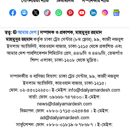
গোপনীয়তা নীতি
ডিএমসিএ
সম্পাদকীয় নীতি
স্বত্ব: ©️
আমার দেশ
| সম্পাদক ও প্রকাশক, মাহমুদুর রহমান
মাহমুদুর রহমান
কর্তৃক ঢাকা ট্রেড সেন্টার (৮ম ফ্লোর), ৯৯, কাজী নজরুল
ইসলাম অ্যাভিনিউ, কারওয়ান বাজার, ঢাকা-১২১৫ থেকে প্রকাশিত এবং
আমার দেশ পাবলিকেশন লিমিটেড প্রেস, ৪৪৬/সি ও ৪৪৬/ডি, তেজগাঁও
শিল্প এলাকা, ঢাকা-১২০৮ থেকে মুদ্রিত।
সম্পাদকীয় ও বাণিজ্য বিভাগ: ঢাকা ট্রেড সেন্টার, ৯৯, কাজী নজরুল
ইসলাম অ্যাভিনিউ, কারওয়ান বাজার, ঢাকা-১২১৫।
ফোন: ০২-৫৫০১২২৫০। ই-মেইল: info@dailyamardesh.com
বার্তা: ফোন: ০৯৬৬৬-৭৪৭৪০০। ই-মেইল:
news@dailyamardesh.com
বিজ্ঞাপন: ফোন: +৮৮০-১৭১৫-০২৫৪৩৪ । ই-মেইল:
ad@dailyamardesh.com
সার্কুলেশন: ফোন: +৮৮০-০১৮১৯-৮৭৮৬৮৭ । ই-মেইল: