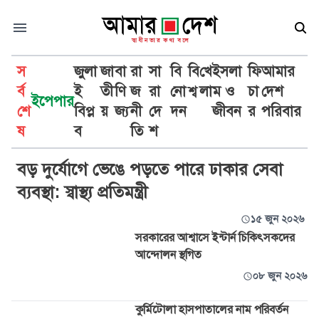
স
জুলা
জা
বা
রা
সা
বি
বি
খে
ইসলা
ফি
আমার
র্ব
ই
তী
ণি
জ
রা
নো
শ্ব
লা
ম ও
চা
দেশ
ইপেপার
শে
বিপ্ল
য়
জ্য
নী
দে
দন
জীবন
র
পরিবার
স্বাস্থ্য মন্ত্রণালয়
ষ
ব
তি
শ
বড় দুর্যোগে ভেঙে পড়তে পারে ঢাকার সেবা
ব্যবস্থা: স্বাস্থ্য প্রতিমন্ত্রী
১৫ জুন ২০২৬
সরকারের আশ্বাসে ইন্টার্ন চিকিৎসকদের
আন্দোলন স্থগিত
০৮ জুন ২০২৬
কুর্মিটোলা হাসপাতালের নাম পরিবর্তন