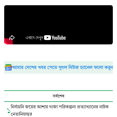
আমার দেশের খবর পেতে গুগল নিউজ চ্যানেল ফলো করুন
সর্বশেষ
নির্বাচনি জয়ের আশায় গাজা পরিকল্পনা প্রত্যাখ্যানের নাটক
১
নেতানিয়াহুর