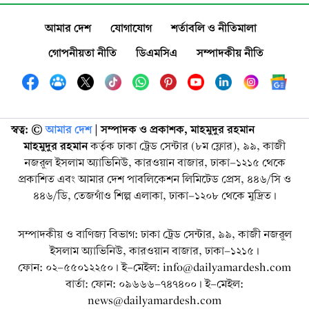
আমার দেশ
যোগাযোগ
শর্তাবলি ও নীতিমালা
গোপনীয়তা নীতি
ডিএমসিএ
সম্পাদকীয় নীতি
স্বত্ব: ©️
আমার দেশ
| সম্পাদক ও প্রকাশক, মাহমুদুর রহমান
মাহমুদুর রহমান
কর্তৃক ঢাকা ট্রেড সেন্টার (৮ম ফ্লোর), ৯৯, কাজী
নজরুল ইসলাম অ্যাভিনিউ, কারওয়ান বাজার, ঢাকা-১২১৫ থেকে
প্রকাশিত এবং আমার দেশ পাবলিকেশন লিমিটেড প্রেস, ৪৪৬/সি ও
৪৪৬/ডি, তেজগাঁও শিল্প এলাকা, ঢাকা-১২০৮ থেকে মুদ্রিত।
সম্পাদকীয় ও বাণিজ্য বিভাগ: ঢাকা ট্রেড সেন্টার, ৯৯, কাজী নজরুল
ইসলাম অ্যাভিনিউ, কারওয়ান বাজার, ঢাকা-১২১৫।
ফোন: ০২-৫৫০১২২৫০। ই-মেইল: info@dailyamardesh.com
বার্তা: ফোন: ০৯৬৬৬-৭৪৭৪০০। ই-মেইল:
news@dailyamardesh.com