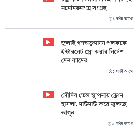
মনোনয়নপত্র সংগ্রহ
১ ঘণ্টা আগে
জুলাই গণঅভুত্থানে পলককে
ইন্টারনেট স্লো করার নির্দেশ
দেন কাদের
১ ঘণ্টা আগে
সৌদির তেল স্থাপনায় ড্রোন
হামলা, দাউদাউ করে জ্বলছে
আগুন
৬ ঘণ্টা আগে