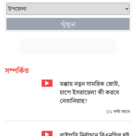
খুঁজুন
সম্পর্কিত
মক্কায় নতুন সামরিক জোট,
চাপে ইসরায়েল! কী করবে
নেতানিয়াহু?
১ ঘণ্টা আগে
রাষ্ট্রপতি নির্বাচনে বিএনপির দুই