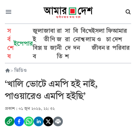
স
জুলা
জা
বা
রা
সা
বি
বি
খে
ইসলা
ফি
আমার
র্ব
ই
তী
ণি
জ
রা
নো
শ্ব
লা
ম ও
চা
দেশ
ইপেপার
শে
বিপ্ল
য়
জ্য
নী
দে
দন
জীবন
র
পরিবার
ষ
ব
তি
শ
>
ভিডিও
‘খালি ভোটে এমপি হই নাই,
পাওয়ারেও এমপি হইছি’
প্রকাশ :
০১ জুন ২০২৬, ২২: ৫২