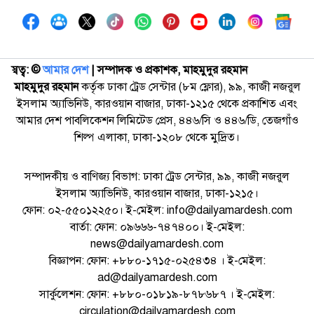
স্বত্ব: ©️
আমার দেশ
| সম্পাদক ও প্রকাশক, মাহমুদুর রহমান
মাহমুদুর রহমান
কর্তৃক ঢাকা ট্রেড সেন্টার (৮ম ফ্লোর), ৯৯, কাজী নজরুল
ইসলাম অ্যাভিনিউ, কারওয়ান বাজার, ঢাকা-১২১৫ থেকে প্রকাশিত এবং
আমার দেশ পাবলিকেশন লিমিটেড প্রেস, ৪৪৬/সি ও ৪৪৬/ডি, তেজগাঁও
শিল্প এলাকা, ঢাকা-১২০৮ থেকে মুদ্রিত।
সম্পাদকীয় ও বাণিজ্য বিভাগ: ঢাকা ট্রেড সেন্টার, ৯৯, কাজী নজরুল
ইসলাম অ্যাভিনিউ, কারওয়ান বাজার, ঢাকা-১২১৫।
ফোন: ০২-৫৫০১২২৫০। ই-মেইল: info@dailyamardesh.com
বার্তা: ফোন: ০৯৬৬৬-৭৪৭৪০০। ই-মেইল:
news@dailyamardesh.com
বিজ্ঞাপন: ফোন: +৮৮০-১৭১৫-০২৫৪৩৪ । ই-মেইল:
ad@dailyamardesh.com
সার্কুলেশন: ফোন: +৮৮০-০১৮১৯-৮৭৮৬৮৭ । ই-মেইল:
circulation@dailyamardesh.com