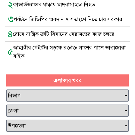
২
কাভার্ডভ্যানের ধাক্কায় মাদরাসাছাত্র নিহত
৩
পর্যটনে জিডিপির অবদান ৭ শতাংশে নিতে চায় সরকার
৪
রোমে যান্ত্রিক ত্রুটি বিমানের মেরামতের কাজ চলছে
জাহাঙ্গীর গেইটের সড়কে রক্তাক্ত লাশের পাশে ভাঙাচোরা
৫
বাইক
এলাকার খবর