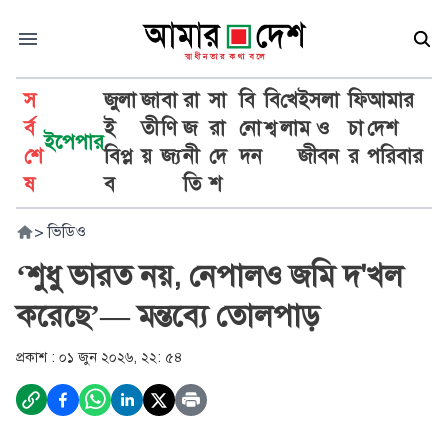
স
জুলা
জা
বা
রা
সা
বি
বি
খে
ইসলা
ফি
আমার
র্ব
ই
তী
ণি
জ
রা
নো
শ্ব
লা
ম ও
চা
দেশ
ইপেপার
শে
বিপ্ল
য়
জ্য
নী
দে
দন
জীবন
র
পরিবার
ষ
ব
তি
শ
>
ভিডিও
‘শুধু ভারত নয়, নেপালও জমি দ'খল
করেছে’— মন্তব্যে তোলপাড়
প্রকাশ :
০১ জুন ২০২৬, ২২: ৫৪