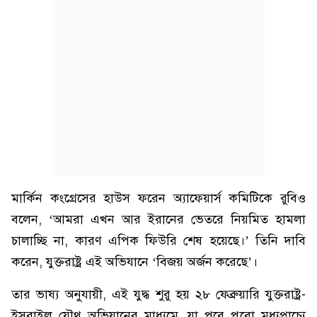
মার্কিন কংগ্রেসের হাউস ফরেন অ্যাফেয়ার্স কমিটিকে রুবিও
বলেন, ‘আমরা এখন আর ইরানের ভেতরে নিয়মিত হামলা
চালাচ্ছি না, কারণ এপিক ফিউরি শেষ হয়েছে।’ তিনি দাবি
করেন, যুক্তরাষ্ট্র এই অভিযানে ‘বিজয় অর্জন করেছে’।
তার ভাষ্য অনুযায়ী, এই যুদ্ধ শুরু হয় ২৮ ফেব্রুয়ারি যুক্তরাষ্ট্র-
ইসরাইল যৌথ অভিযানের মাধ্যমে, যা পরে পুরো মধ্যপ্রাচ্যে