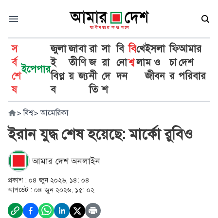
স
জুলা
জা
বা
রা
সা
বি
বি
খে
ইসলা
ফি
আমার
র্ব
ই
তী
ণি
জ
রা
নো
শ্ব
লা
ম ও
চা
দেশ
ইপেপার
শে
বিপ্ল
য়
জ্য
নী
দে
দন
জীবন
র
পরিবার
ষ
ব
তি
শ
>
বিশ্ব
>
আমেরিকা
ইরান যুদ্ধ শেষ হয়েছে: মার্কো রুবিও
আমার দেশ অনলাইন
প্রকাশ :
০৪ জুন ২০২৬, ১৪: ০৪
আপডেট :
০৪ জুন ২০২৬, ১৫: ০২