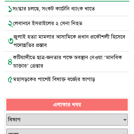
১
সংস্কার চলছে, সংকট কাটেনি ব্যাংক খাতে
২
লেবাননে ইসরাইলের ২ সেনা নিহত
জুলাই হত্যা মামলার আসামিকে প্রধান প্রকৌশলী হিসেবে
৩
পদোন্নতির প্রস্তাব
কটিয়াদীতে ছাত্র-জনতার পক্ষে অবস্থান নেওয়া ‘মানবিক
৪
ডাক্তার’ গ্রেপ্তার
৫
মহাসড়কের পাশেই বিষাক্ত বর্জ্যের ভাগাড়
এলাকার খবর