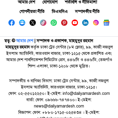
আমার দেশ
যোগাযোগ
শর্তাবলি ও নীতিমালা
গোপনীয়তা নীতি
ডিএমসিএ
সম্পাদকীয় নীতি
স্বত্ব: ©️
আমার দেশ
| সম্পাদক ও প্রকাশক, মাহমুদুর রহমান
মাহমুদুর রহমান
কর্তৃক ঢাকা ট্রেড সেন্টার (৮ম ফ্লোর), ৯৯, কাজী নজরুল
ইসলাম অ্যাভিনিউ, কারওয়ান বাজার, ঢাকা-১২১৫ থেকে প্রকাশিত এবং
আমার দেশ পাবলিকেশন লিমিটেড প্রেস, ৪৪৬/সি ও ৪৪৬/ডি, তেজগাঁও
শিল্প এলাকা, ঢাকা-১২০৮ থেকে মুদ্রিত।
সম্পাদকীয় ও বাণিজ্য বিভাগ: ঢাকা ট্রেড সেন্টার, ৯৯, কাজী নজরুল
ইসলাম অ্যাভিনিউ, কারওয়ান বাজার, ঢাকা-১২১৫।
ফোন: ০২-৫৫০১২২৫০। ই-মেইল: info@dailyamardesh.com
বার্তা: ফোন: ০৯৬৬৬-৭৪৭৪০০। ই-মেইল:
news@dailyamardesh.com
বিজ্ঞাপন: ফোন: +৮৮০-১৭১৫-০২৫৪৩৪ । ই-মেইল: