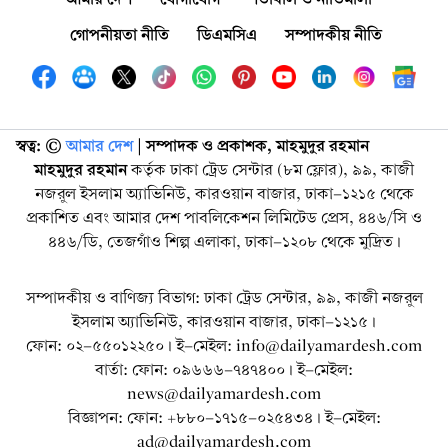
গোপনীয়তা নীতি
ডিএমসিএ
সম্পাদকীয় নীতি
স্বত্ব: ©️
আমার দেশ
| সম্পাদক ও প্রকাশক, মাহমুদুর রহমান
মাহমুদুর রহমান
কর্তৃক ঢাকা ট্রেড সেন্টার (৮ম ফ্লোর), ৯৯, কাজী
নজরুল ইসলাম অ্যাভিনিউ, কারওয়ান বাজার, ঢাকা-১২১৫ থেকে
প্রকাশিত এবং আমার দেশ পাবলিকেশন লিমিটেড প্রেস, ৪৪৬/সি ও
৪৪৬/ডি, তেজগাঁও শিল্প এলাকা, ঢাকা-১২০৮ থেকে মুদ্রিত।
সম্পাদকীয় ও বাণিজ্য বিভাগ: ঢাকা ট্রেড সেন্টার, ৯৯, কাজী নজরুল
ইসলাম অ্যাভিনিউ, কারওয়ান বাজার, ঢাকা-১২১৫।
ফোন: ০২-৫৫০১২২৫০। ই-মেইল: info@dailyamardesh.com
বার্তা: ফোন: ০৯৬৬৬-৭৪৭৪০০। ই-মেইল:
news@dailyamardesh.com
বিজ্ঞাপন: ফোন: +৮৮০-১৭১৫-০২৫৪৩৪ । ই-মেইল:
ad@dailyamardesh.com