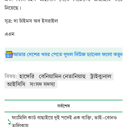
নিয়েছে।
সূত্র: দ্য টাইমস অব ইসরাইল
এএম
আমার দেশের খবর পেতে গুগল নিউজ চ্যানেল ফলো করুন
বিষয়:
হাঙ্গেরি
বেনিয়ামিন নেতানিয়াহু
ট্রাইব্যুনাল
আইসিসি
সংসদ সদস্য
সর্বশেষ
ফ্যামিলি কার্ড বাছাইয়ে দুই পদেই এক ব্যক্তি, ভাই-বোনও
১
তালিকায়