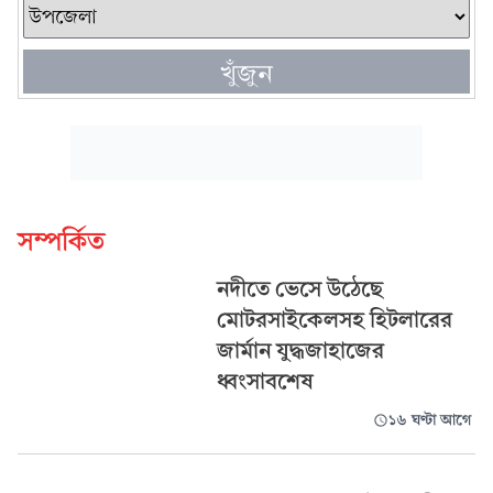
খুঁজুন
সম্পর্কিত
নদীতে ভেসে উঠেছে
মোটরসাইকেলসহ হিটলারের
জার্মান যুদ্ধজাহাজের
ধ্বংসাবশেষ
১৬ ঘণ্টা আগে