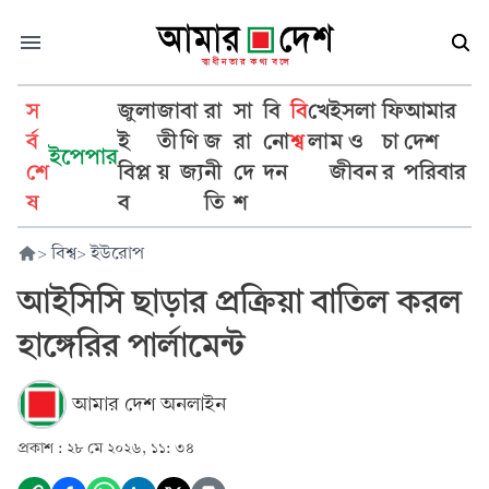
স
জুলা
জা
বা
রা
সা
বি
বি
খে
ইসলা
ফি
আমার
র্ব
ই
তী
ণি
জ
রা
নো
শ্ব
লা
ম ও
চা
দেশ
ইপেপার
শে
বিপ্ল
য়
জ্য
নী
দে
দন
জীবন
র
পরিবার
ষ
ব
তি
শ
>
বিশ্ব
>
ইউরোপ
আইসিসি ছাড়ার প্রক্রিয়া বাতিল করল
হাঙ্গেরির পার্লামেন্ট
আমার দেশ অনলাইন
প্রকাশ :
২৮ মে ২০২৬, ১১: ৩৪