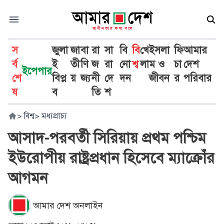
স
জুলা
জা
বা
রা
সা
বি
বি
খে
ইসলা
ফি
আমার
র্ব
ই
তী
ণি
জ
রা
নো
শ্ব
লা
ম ও
চা
দেশ
ইপেপার
শে
বিপ্ল
য়
জ্য
নী
দে
দন
জীবন
র
পরিবার
ষ
ব
তি
শ
>
বিশ্ব
>
মধ্যপ্রাচ্য
আসাদ-পরবর্তী সিরিয়ায় প্রথম পশ্চিম
ইউরোপীয় রাষ্ট্রপ্রধান হিসেবে ম্যাক্রোঁর
আগমন
আমার দেশ অনলাইন