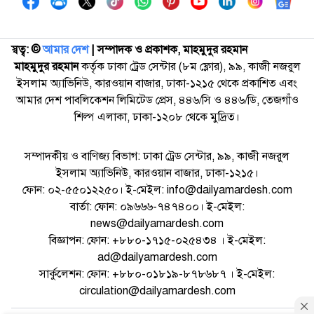
স্বত্ব: ©️
আমার দেশ
| সম্পাদক ও প্রকাশক, মাহমুদুর রহমান
মাহমুদুর রহমান
কর্তৃক ঢাকা ট্রেড সেন্টার (৮ম ফ্লোর), ৯৯, কাজী নজরুল
ইসলাম অ্যাভিনিউ, কারওয়ান বাজার, ঢাকা-১২১৫ থেকে প্রকাশিত এবং
আমার দেশ পাবলিকেশন লিমিটেড প্রেস, ৪৪৬/সি ও ৪৪৬/ডি, তেজগাঁও
শিল্প এলাকা, ঢাকা-১২০৮ থেকে মুদ্রিত।
সম্পাদকীয় ও বাণিজ্য বিভাগ: ঢাকা ট্রেড সেন্টার, ৯৯, কাজী নজরুল
ইসলাম অ্যাভিনিউ, কারওয়ান বাজার, ঢাকা-১২১৫।
ফোন: ০২-৫৫০১২২৫০। ই-মেইল: info@dailyamardesh.com
বার্তা: ফোন: ০৯৬৬৬-৭৪৭৪০০। ই-মেইল:
news@dailyamardesh.com
বিজ্ঞাপন: ফোন: +৮৮০-১৭১৫-০২৫৪৩৪ । ই-মেইল:
ad@dailyamardesh.com
সার্কুলেশন: ফোন: +৮৮০-০১৮১৯-৮৭৮৬৮৭ । ই-মেইল:
circulation@dailyamardesh.com