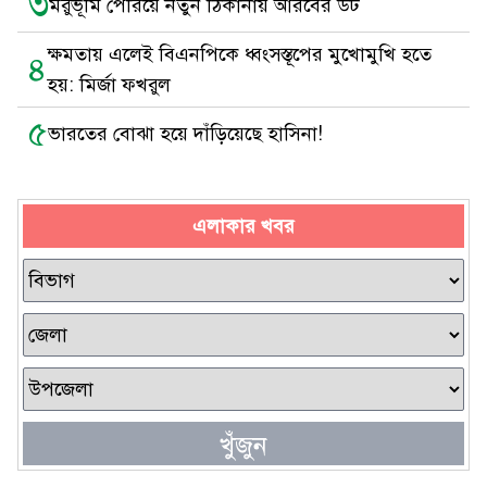
৩
মরুভূমি পেরিয়ে নতুন ঠিকানায় আরবের উট
ক্ষমতায় এলেই বিএনপিকে ধ্বংসস্তূপের মুখোমুখি হতে
৪
হয়: মির্জা ফখরুল
৫
ভারতের বোঝা হয়ে দাঁড়িয়েছে হাসিনা!
এলাকার খবর
খুঁজুন