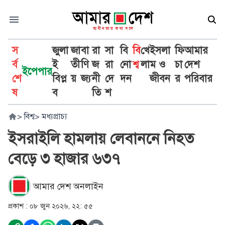
স
জুলা
জা
বা
রা
সা
বি
বি
খে
ইসলা
ফি
আমার
র্ব
ই
তী
ণি
জ
রা
নো
শ্ব
লা
ম ও
চা
দেশ
ইপেপার
শে
বিপ্ল
য়
জ্য
নী
দে
দন
জীবন
র
পরিবার
ষ
ব
তি
শ
>
বিশ্ব
>
মধ্যপ্রাচ্য
ইসরাইলি হামলায় লেবাননে নিহত
বেড়ে ৩ হাজার ৬৩৭
আমার দেশ অনলাইন
প্রকাশ :
০৮ জুন ২০২৬, ২২: ৫৫