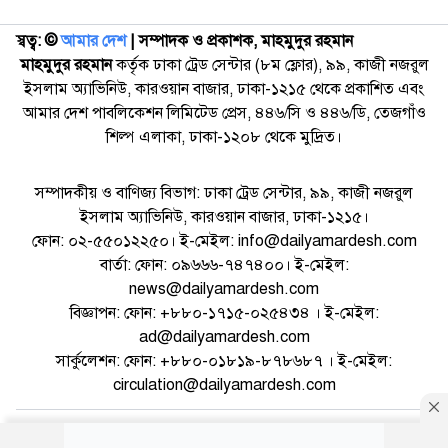
স্বত্ব: ©️
আমার দেশ
| সম্পাদক ও প্রকাশক, মাহমুদুর রহমান
মাহমুদুর রহমান
কর্তৃক ঢাকা ট্রেড সেন্টার (৮ম ফ্লোর), ৯৯, কাজী নজরুল
ইসলাম অ্যাভিনিউ, কারওয়ান বাজার, ঢাকা-১২১৫ থেকে প্রকাশিত এবং
আমার দেশ পাবলিকেশন লিমিটেড প্রেস, ৪৪৬/সি ও ৪৪৬/ডি, তেজগাঁও
শিল্প এলাকা, ঢাকা-১২০৮ থেকে মুদ্রিত।
সম্পাদকীয় ও বাণিজ্য বিভাগ: ঢাকা ট্রেড সেন্টার, ৯৯, কাজী নজরুল
ইসলাম অ্যাভিনিউ, কারওয়ান বাজার, ঢাকা-১২১৫।
ফোন: ০২-৫৫০১২২৫০। ই-মেইল: info@dailyamardesh.com
বার্তা: ফোন: ০৯৬৬৬-৭৪৭৪০০। ই-মেইল:
news@dailyamardesh.com
বিজ্ঞাপন: ফোন: +৮৮০-১৭১৫-০২৫৪৩৪ । ই-মেইল:
ad@dailyamardesh.com
সার্কুলেশন: ফোন: +৮৮০-০১৮১৯-৮৭৮৬৮৭ । ই-মেইল:
circulation@dailyamardesh.com
ওয়েব মেইল
কনভার্টার
আর্কাইভ
বিজ্ঞাপন
সাইটম্যাপ