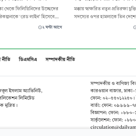
া থেকে ফিলিস্তিনিদের উচ্ছেদের
মক্কায় স্বাক্ষরিত নতুন প্রতিরক্ষা চু
কল্পনাকে ‘রেড লাইন’ হিসেবে
সদস্যের ওপর হামলাকে তিন দেশ
। এমন উদ্যোগ প্রতিহত করতে
হামলা হিসেবে বিবেচনার ঘোষণা—
২ ঘণ্টা আগে
ক্তি প্রয়োগ করবে বলে হুঁশিয়ারি
যুক্তরাষ্ট্র ও ভারতের জন্যও তৈরি হ
টির পররাষ্ট্রমন্ত্রী বদর আবদেলাত্তি।
কৌশলগত হিসাব।
ার্তা সংস্থা ওয়াফাকে দেওয়া এক
 আবদেলাত্তি বলেন, গাজা থে
 নীতি
ডিএমসিএ
সম্পাদকীয় নীতি
সম্পাদকীয় ও বাণিজ্য বি
নজরুল ইসলাম অ্যাভিনিউ,
কারওয়ান বাজার, ঢাকা
াবলিকেশন লিমিটেড
ফোন: ০২-৫৫০১২২৫০। 
 মুদ্রিত।
বার্তা: ফোন: ০৯৬৬৬
বিজ্ঞাপন: ফোন: +৮৮
সার্কুলেশন: ফোন: +৮
circulation@dailya