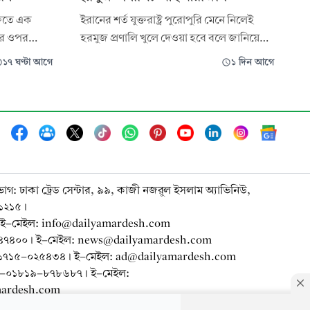
ক্তিতে এক
ইরানের শর্ত যুক্তরাষ্ট্র পুরোপুরি মেনে নিলেই
ের ওপর
হরমুজ প্রণালি খুলে দেওয়া হবে বলে জানিয়েছে
ইরান,
দেশটির ইসলামিক রেভল্যুশনারি গার্ড কর্পস
১৭ ঘণ্টা আগে
১ দিন আগে
চ্ছে নতুন
(আইআরজিসি)। সংস্থাটির মুখপাত্র সারদার
মোহেবি বলেছেন, প্রণালিটি পুনরায় চালুর
বিষয়টি ওমানের সঙ্গে চলমান আলোচনার সঙ্গে
কোনোভাবেই সম্পর্কিত নয়।
ভাগ: ঢাকা ট্রেড সেন্টার, ৯৯, কাজী নজরুল ইসলাম অ্যাভিনিউ,
-১২১৫।
ই-মেইল: info@dailyamardesh.com
-৭৪৭৪০০। ই-মেইল: news@dailyamardesh.com
০-১৭১৫-০২৫৪৩৪ । ই-মেইল: ad@dailyamardesh.com
৮০-০১৮১৯-৮৭৮৬৮৭ । ই-মেইল:
mardesh.com