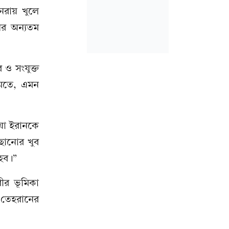
নরায় খুলে
নের অন্যতম
 ও সংযুক্ত
 মতে, এমন
 যা ইরানকে
ঁছানোর খুব
 হব।”
রীর ভূমিকা
 তেহরানের