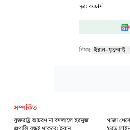
সূত্র: রয়টার্স
বিষয়:
ইরান-যুক্তরাষ্ট্র
সম্পর্কিত
যুক্তরাষ্ট্র আচরণ না বদলালে হরমুজ
গাজা থেকে
প্রণালি বন্ধই থাকবে: ইরান
‘রেড লাইন’