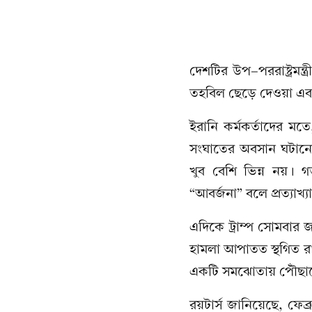
দেশটির উপ-পররাষ্ট্রমন্ত
তহবিল ছেড়ে দেওয়া এ
ইরানি কর্মকর্তাদের মতে
সংঘাতের অবসান ঘটানো।
খুব বেশি ভিন্ন নয়। গত 
“আবর্জনা” বলে প্রত্যাখ
এদিকে ট্রাম্প সোমবার জ
হামলা আপাতত স্থগিত রা
একটি সমঝোতায় পৌঁছান
রয়টার্স জানিয়েছে, ফেব