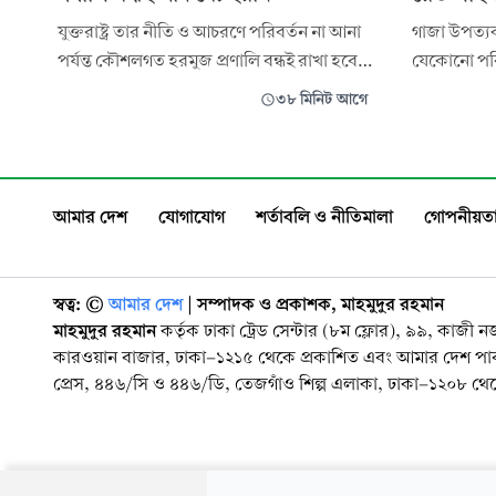
যুক্তরাষ্ট্র তার নীতি ও আচরণে পরিবর্তন না আনা
গাজা উপত্যক
পর্যন্ত কৌশলগত হরমুজ প্রণালি বন্ধই রাখা হবে
যেকোনো পরি
বলে সাফ জানিয়ে দিয়েছে ইরান। দেশটির সর্বোচ্চ
দেখছে মিশর
৩৮ মিনিট আগে
জাতীয় নিরাপত্তা পরিষদের সচিব মোহাম্মদ
দেশটি পূর্ণ শ
বাকের জুলকাদর এক বার্তায় এই হুঁশিয়ারি
দিয়েছেন দেশ
দিয়েছেন। প্রেসটিভি জানিয়েছে, সাংবাদিক দিবস
ফিলিস্তিনি ব
উপলক্ষে দেওয়া ওই বার্তায়
সাক্ষাৎকারে
আমার দেশ
যোগাযোগ
শর্তাবলি ও নীতিমালা
গোপনীয়তা
স্বত্ব: ©️
আমার দেশ
| সম্পাদক ও প্রকাশক, মাহমুদুর রহমান
মাহমুদুর রহমান
কর্তৃক ঢাকা ট্রেড সেন্টার (৮ম ফ্লোর), ৯৯, কাজী 
কারওয়ান বাজার, ঢাকা-১২১৫ থেকে প্রকাশিত এবং আমার দেশ প
প্রেস, ৪৪৬/সি ও ৪৪৬/ডি, তেজগাঁও শিল্প এলাকা, ঢাকা-১২০৮ থেকে