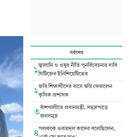
সর্বশেষ
জ্বালানি ও ওষুধ নীতি পুনর্বিবেচনার দাবি
১
সিটিজেন ইনিশিয়েটিভের
জবি শিক্ষার্থীদের বাসে স্বস্তি ফেরালেন
২
কুসিক প্রশাসক
বাঁশখালীতে প্রধানমন্ত্রী, সমুদ্রপাড়ে
৩
জনসমুদ্র
পলককে ওবায়দুল কাদের বলেছিলেন,
৪