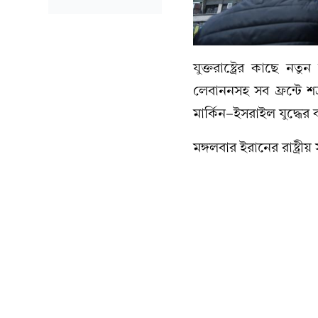
যুক্তরাষ্ট্রের কাছে নতু
লেবাননসহ সব ফ্রন্টে শত
মার্কিন-ইসরাইল যুদ্ধের কা
মঙ্গলবার ইরানের রাষ্ট্