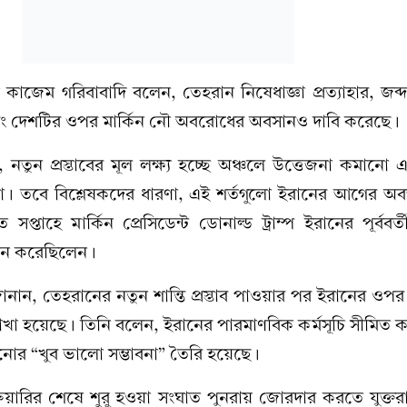
্রী কাজেম গরিবাবাদি বলেন, তেহরান নিষেধাজ্ঞা প্রত্যাহার, জব্
বং দেশটির ওপর মার্কিন নৌ অবরোধের অবসানও দাবি করেছে।
, নতুন প্রস্তাবের মূল লক্ষ্য হচ্ছে অঞ্চলে উত্তেজনা কমানো
 তবে বিশ্লেষকদের ধারণা, এই শর্তগুলো ইরানের আগের অবস
সপ্তাহে মার্কিন প্রেসিডেন্ট ডোনাল্ড ট্রাম্প ইরানের পূর্ববর্তী
্যান করেছিলেন।
ানান, তেহরানের নতুন শান্তি প্রস্তাব পাওয়ার পর ইরানের ওপর
খা হয়েছে। তিনি বলেন, ইরানের পারমাণবিক কর্মসূচি সীমিত ক
োর “খুব ভালো সম্ভাবনা” তৈরি হয়েছে।
্রুয়ারির শেষে শুরু হওয়া সংঘাত পুনরায় জোরদার করতে যুক্তরাষ