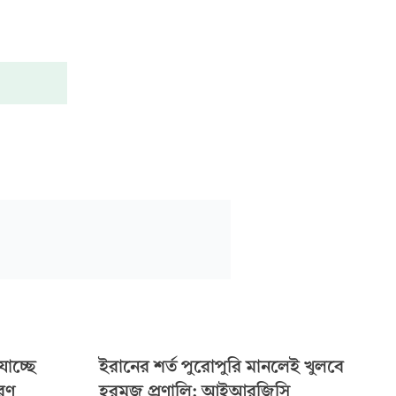
যাচ্ছে
ইরানের শর্ত পুরোপুরি মানলেই খুলবে
করণ
হরমুজ প্রণালি: আইআরজিসি