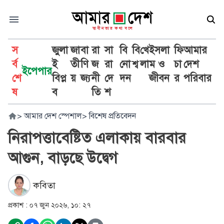
স
জুলা
জা
বা
রা
সা
বি
বি
খে
ইসলা
ফি
আমার
র্ব
ই
তী
ণি
জ
রা
নো
শ্ব
লা
ম ও
চা
দেশ
ইপেপার
শে
বিপ্ল
য়
জ্য
নী
দে
দন
জীবন
র
পরিবার
ষ
ব
তি
শ
>
আমার দেশ স্পেশাল
>
বিশেষ প্রতিবেদন
নিরাপত্তাবেষ্টিত এলাকায় বারবার
আগুন, বাড়ছে উদ্বেগ
কবিতা
প্রকাশ :
০৭ জুন ২০২৬, ১০: ২৭