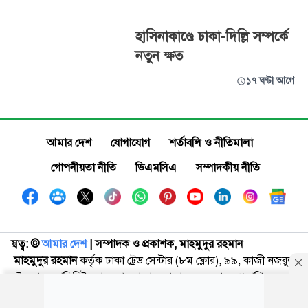
হাসিনাকাণ্ডে ঢাকা-দিল্লি সম্পর্কে
নতুন ক্ষত
১৭ ঘণ্টা আগে
আমার দেশ
যোগাযোগ
শর্তাবলি ও নীতিমালা
গোপনীয়তা নীতি
ডিএমসিএ
সম্পাদকীয় নীতি
স্বত্ব: ©️
আমার দেশ
| সম্পাদক ও প্রকাশক, মাহমুদুর রহমান
মাহমুদুর রহমান
কর্তৃক ঢাকা ট্রেড সেন্টার (৮ম ফ্লোর), ৯৯, কাজী নজরুল
ইসলাম অ্যাভিনিউ, কারওয়ান বাজার, ঢাকা-১২১৫ থেকে প্রকাশিত এবং
আমার দেশ পাবলিকেশন লিমিটেড প্রেস, ৪৪৬/সি ও ৪৪৬/ডি, তেজগাঁও