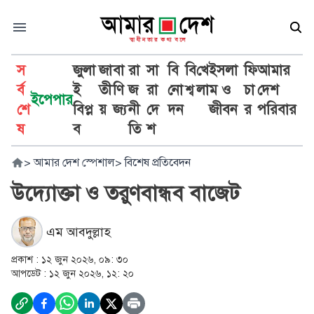
স
জুলা
জা
বা
রা
সা
বি
বি
খে
ইসলা
ফি
আমার
র্ব
ই
তী
ণি
জ
রা
নো
শ্ব
লা
ম ও
চা
দেশ
ইপেপার
শে
বিপ্ল
য়
জ্য
নী
দে
দন
জীবন
র
পরিবার
ষ
ব
তি
শ
>
আমার দেশ স্পেশাল
>
বিশেষ প্রতিবেদন
উদ্যোক্তা ও তরুণবান্ধব বাজেট
এম আবদুল্লাহ
প্রকাশ :
১২ জুন ২০২৬, ০৯: ৩০
আপডেট :
১২ জুন ২০২৬, ১২: ২০