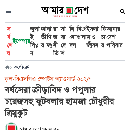
স
জুলা
জা
বা
রা
সা
বি
বি
খে
ইসলা
ফি
আমার
র্ব
ই
তী
ণি
জ
রা
নো
শ্ব
লা
ম ও
চা
দেশ
ইপেপার
শে
বিপ্ল
য়
জ্য
নী
দে
দন
জীবন
র
পরিবার
ষ
ব
তি
শ
>
কর্পোরেট
কুল-বিএসপিএ স্পোর্টস অ্যাওয়ার্ড ২০২৫
বর্ষসেরা ক্রীড়াবিদ ও পপুলার
চয়েজসহ ফুটবলার হামজা চৌধুরীর
ত্রিমুকুট
আমার দেশ অনলাইন