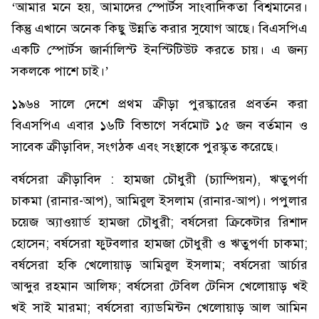
‘আমার মনে হয়, আমাদের স্পোর্টস সাংবাদিকতা বিশ্বমানের।
কিন্তু এখানে অনেক কিছু উন্নতি করার সুযোগ আছে। বিএসপিএ
একটি স্পোর্টস জার্নালিস্ট ইনস্টিটিউট করতে চায়। এ জন্য
সকলকে পাশে চাই।’
১৯৬৪ সালে দেশে প্রথম ক্রীড়া পুরস্কারের প্রবর্তন করা
বিএসপিএ এবার ১৬টি বিভাগে সর্বমোট ১৫ জন বর্তমান ও
সাবেক ক্রীড়াবিদ, সংগঠক এবং সংস্থাকে পুরস্কৃত করেছে।
বর্ষসেরা ক্রীড়াবিদ : হামজা চৌধুরী (চ্যাম্পিয়ন), ঋতুপর্ণা
চাকমা (রানার-আপ), আমিরুল ইসলাম (রানার-আপ)। পপুলার
চয়েজ অ্যাওয়ার্ড হামজা চৌধুরী; বর্ষসেরা ক্রিকেটার রিশাদ
হোসেন; বর্ষসেরা ফুটবলার হামজা চৌধুরী ও ঋতুপর্ণা চাকমা;
বর্ষসেরা হকি খেলোয়াড় আমিরুল ইসলাম; বর্ষসেরা আর্চার
আব্দুর রহমান আলিফ; বর্ষসেরা টেবিল টেনিস খেলোয়াড় খই
খই সাই মারমা; বর্ষসেরা ব্যাডমিন্টন খেলোয়াড় আল আমিন