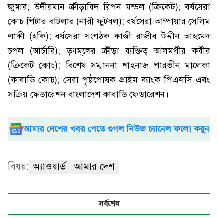
জুমার; উদীয়মান ক্রীড়াবিদ রিপন মন্ডল (ক্রিকেট); বর্ষসেরা
কোচ পিটার বাটলার (নারী ফুটবল); বর্ষসেরা আম্পায়ার সেলিম
লাকী (হকি); বর্ষসেরা সংগঠক কাজী রাজীব উদ্দীন আহমেদ
চপল (আর্চারি); তৃণমূলের ক্রীড়া ব্যক্তিত্ব আলমগীর কবীর
(ক্রিকেট কোচ); বিশেষ সম্মাননা শাহনাজ পারভীন মালেকা
(কাবাডি কোচ); সেরা পৃষ্ঠপোষক প্রাইম ব্যাংক পিএলসি এবং
সক্রিয় ফেডারেশন বাংলাদেশ কাবাডি ফেডারেশন।
আমার দেশের খবর পেতে গুগল নিউজ চ্যানেল ফলো করুন
বিষয়:
অ্যাওয়ার্ড
আমার দেশ
সর্বশেষ