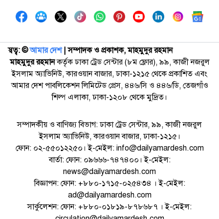
স্বত্ব: ©️
আমার দেশ
| সম্পাদক ও প্রকাশক, মাহমুদুর রহমান
মাহমুদুর রহমান
কর্তৃক ঢাকা ট্রেড সেন্টার (৮ম ফ্লোর), ৯৯, কাজী নজরুল
ইসলাম অ্যাভিনিউ, কারওয়ান বাজার, ঢাকা-১২১৫ থেকে প্রকাশিত এবং
আমার দেশ পাবলিকেশন লিমিটেড প্রেস, ৪৪৬/সি ও ৪৪৬/ডি, তেজগাঁও
শিল্প এলাকা, ঢাকা-১২০৮ থেকে মুদ্রিত।
সম্পাদকীয় ও বাণিজ্য বিভাগ: ঢাকা ট্রেড সেন্টার, ৯৯, কাজী নজরুল
ইসলাম অ্যাভিনিউ, কারওয়ান বাজার, ঢাকা-১২১৫।
ফোন: ০২-৫৫০১২২৫০। ই-মেইল: info@dailyamardesh.com
বার্তা: ফোন: ০৯৬৬৬-৭৪৭৪০০। ই-মেইল:
news@dailyamardesh.com
বিজ্ঞাপন: ফোন: +৮৮০-১৭১৫-০২৫৪৩৪ । ই-মেইল:
ad@dailyamardesh.com
সার্কুলেশন: ফোন: +৮৮০-০১৮১৯-৮৭৮৬৮৭ । ই-মেইল:
circulation@dailyamardesh.com