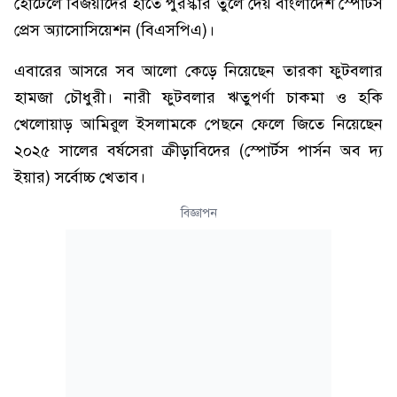
হোটেলে বিজয়ীদের হাতে পুরস্কার তুলে দেয় বাংলাদেশ স্পোর্টস
প্রেস অ্যাসোসিয়েশন (বিএসপিএ)।
এবারের আসরে সব আলো কেড়ে নিয়েছেন তারকা ফুটবলার
হামজা চৌধুরী। নারী ফুটবলার ঋতুপর্ণা চাকমা ও হকি
খেলোয়াড় আমিরুল ইসলামকে পেছনে ফেলে জিতে নিয়েছেন
২০২৫ সালের বর্ষসেরা ক্রীড়াবিদের (স্পোর্টস পার্সন অব দ্য
ইয়ার) সর্বোচ্চ খেতাব।
বিজ্ঞাপন