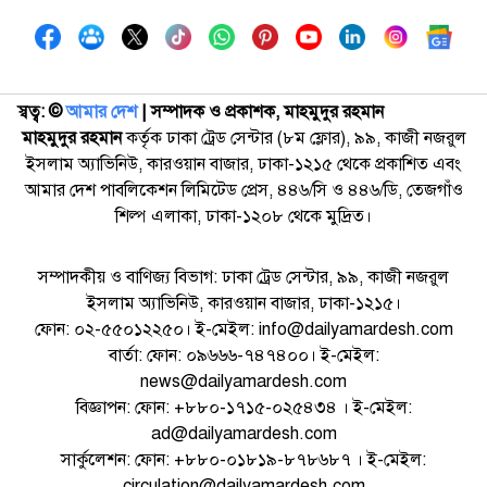
স্বত্ব: ©️
আমার দেশ
| সম্পাদক ও প্রকাশক, মাহমুদুর রহমান
মাহমুদুর রহমান
কর্তৃক ঢাকা ট্রেড সেন্টার (৮ম ফ্লোর), ৯৯, কাজী নজরুল
ইসলাম অ্যাভিনিউ, কারওয়ান বাজার, ঢাকা-১২১৫ থেকে প্রকাশিত এবং
আমার দেশ পাবলিকেশন লিমিটেড প্রেস, ৪৪৬/সি ও ৪৪৬/ডি, তেজগাঁও
শিল্প এলাকা, ঢাকা-১২০৮ থেকে মুদ্রিত।
সম্পাদকীয় ও বাণিজ্য বিভাগ: ঢাকা ট্রেড সেন্টার, ৯৯, কাজী নজরুল
ইসলাম অ্যাভিনিউ, কারওয়ান বাজার, ঢাকা-১২১৫।
ফোন: ০২-৫৫০১২২৫০। ই-মেইল: info@dailyamardesh.com
বার্তা: ফোন: ০৯৬৬৬-৭৪৭৪০০। ই-মেইল:
news@dailyamardesh.com
বিজ্ঞাপন: ফোন: +৮৮০-১৭১৫-০২৫৪৩৪ । ই-মেইল:
ad@dailyamardesh.com
সার্কুলেশন: ফোন: +৮৮০-০১৮১৯-৮৭৮৬৮৭ । ই-মেইল:
circulation@dailyamardesh.com