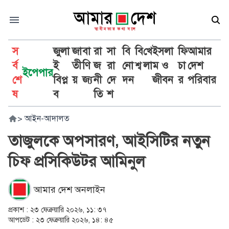
স
জুলা
জা
বা
রা
সা
বি
বি
খে
ইসলা
ফি
আমার
র্ব
ই
তী
ণি
জ
রা
নো
শ্ব
লা
ম ও
চা
দেশ
ইপেপার
শে
বিপ্ল
য়
জ্য
নী
দে
দন
জীবন
র
পরিবার
ষ
ব
তি
শ
>
আইন-আদালত
তাজুলকে অপসারণ, আইসিটির নতুন
চিফ প্রসিকিউটর আমিনুল
আমার দেশ অনলাইন
প্রকাশ :
২৩ ফেব্রুয়ারি ২০২৬, ১১: ৩৭
আপডেট :
২৩ ফেব্রুয়ারি ২০২৬, ১৪: ৪৫