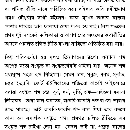
ভাষা নিয়া তৈয়ার করলেন বীরবলী রীতি, যা পরে চলিত রীতি
বা প্রমিত রীতি নামে পরিচিত হয়। এইবার কবি রবীন্দ্রনাথ
প্রমথ চৌধুরীর সাথী হইলেন। ফলে মুখের ভাষার আদলে
লেখার দাবিরে আর ফালায়া দেয়া সম্ভব হয় নাই। বিশ শতকের
প্রথম দুই দশকেই কলিকাতা ও আশপাশের অঞ্চলের কথ্যরীতির
আদলে প্রচলিত চলিত রীতি বাংলা সাহিত্যে প্রতিষ্ঠিত হয়া যায়।
কিন্তু পরিবর্তনটা হয় মূলত ক্রিয়াপদের রূপে। অন্যান্য শব্দ
আগের মতো সংস্কৃত বা সংস্কৃতঘেঁষাই থাইকা যায়। অনেক শব্দ
মধ্যযুগে সহজ রূপ নিছিলো। যেমন চান, সুরুজ, ধরম, মূরতি,
চক্কর ইত্যাদি। ফোর্ট উইলিয়ামের পণ্ডিতরা আগেই সেইগুলারে
সরায়া সংস্কৃত শব্দ চন্দ্র, সূর্য, ধর্ম, মূর্তি, চক্র—এইগুলা বসায়া
দিছিলেন। তারা মনে করতেন, আরবি-ফারসি শব্দ বাংলা ভাষার
জাত মারছে। তাই আরবি-ফারসি শব্দ বাদ দিয়া তার বদলে
আনা হয় সমার্থক সংস্কৃত শব্দ। প্রমথর চলিত রীতিতে সব
সংস্কৃত শব্দ রাইখা দেয়া হয়। কেবল তাই না, পরের কালের