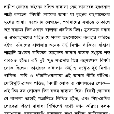
দানিশ যেটারে কইছেন চলিত বাঙ্গালা সেই ভাষারেই হরপ্রসাদ
শাস্ত্রী বলছেন ‘বিষয়ী লোকের ভাষা’ যা বৃহত্তর বাংলাদেশের
মুখের ভাষা। হরপ্রসাদ লেখছেন, “আমাদের সমাজে সেকালে
ভদ্র সমাজে তিন প্রকার বাঙ্গালা প্রচলিত ছিল। মুসলমান নবাব
ও ওমরাহদিগের সহিত যে সকল ভদ্রলোকের ব্যবহার করিতে
হইত, তাঁহাদের বাঙ্গালায় অনেক উর্দ্দু মিশান থাকিত। যাঁহারা
শাস্ত্রাদি অধ্যয়ন করিতেন তাহাদের ভাষায় অনেক সংস্কৃত শব্দ
ব্যবহৃত হইত। এই দুই ক্ষুদ্র সম্প্রদায় ভিন্ন বহুসংখ্যক বিষয়ী
লোক ছিলেন। তাহাদের বাঙ্গালায় উর্দ্দু ও সংস্কৃত দুই মিশান
থাকিত। কবি ও পাঁচালিওয়ালারা এই ভাষায় গীতি বাঁধিত।
মোটামুটি ব্রাহ্মণ পণ্ডিত, বিষয়ী লোক ও আদালতের লোক—
এই তিন দল লোকের তিন রকম বাঙ্গালা ছিল। বিষয়ী লোকের
যে বাঙ্গালা তাহাই পত্রাদিতে লিখিত হইত, এবং নিম্ন-শ্রেণির
লোকেরা ঐরূপ বাঙ্গালা শিখিলেই যথেষ্ট জ্ঞান করিত। কথক
মহাশয়েরা বহুকালাবধি বাঙ্গালায় কথা কহিয়া আসিতেছেন।