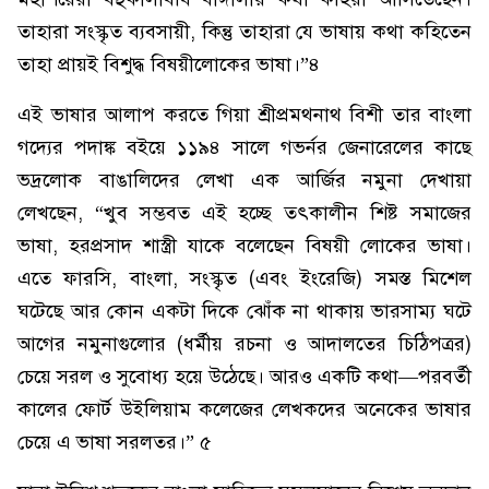
তাহারা সংস্কৃত ব্যবসায়ী, কিন্তু তাহারা যে ভাষায় কথা কহিতেন
তাহা প্রায়ই বিশুদ্ধ বিষয়ীলোকের ভাষা।”৪
এই ভাষার আলাপ করতে গিয়া শ্রীপ্রমথনাথ বিশী তার বাংলা
গদ্যের পদাঙ্ক বইয়ে ১১৯৪ সালে গভর্নর জেনারেলের কাছে
ভদ্রলোক বাঙালিদের লেখা এক আর্জির নমুনা দেখায়া
লেখছেন, “খুব সম্ভবত এই হচ্ছে তৎকালীন শিষ্ট সমাজের
ভাষা, হরপ্রসাদ শাস্ত্রী যাকে বলেছেন বিষয়ী লোকের ভাষা।
এতে ফারসি, বাংলা, সংস্কৃত (এবং ইংরেজি) সমস্ত মিশেল
ঘটেছে আর কোন একটা দিকে ঝোঁক না থাকায় ভারসাম্য ঘটে
আগের নমুনাগুলোর (ধর্মীয় রচনা ও আদালতের চিঠিপত্রর)
চেয়ে সরল ও সুবোধ্য হয়ে উঠেছে। আরও একটি কথা—পরবর্তী
কালের ফোর্ট উইলিয়াম কলেজের লেখকদের অনেকের ভাষার
চেয়ে এ ভাষা সরলতর।” ৫