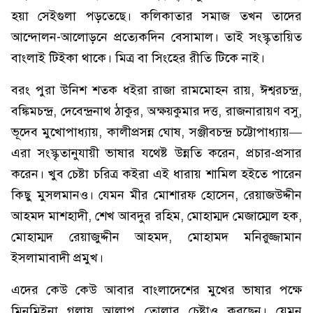
হয়া সেইগুলা পড়তেছে। কলিকাতার সমাজ তখন তাদের
আন্দোলন-আলোড়নে প্রত্যেকদিন বেসামাল। তাই সংস্কৃতায়িত
বাংলাই টিইকা থাকে। মিত্র বা সিংহের রীতি টিকে নাই।
বরং পুরা উনিশ শতক ধইরা রাজা রামমোহন রায়, ঈশ্বরচন্দ্র,
বঙ্কিমচন্দ্র, দেবেন্দ্রনাথ ঠাকুর, অক্ষয়কুমার দত্ত, রাজনারায়ণ বসু,
ভূদেব মুখোপাধ্যায়, কালীপ্রসন্ন ঘোষ, সঞ্জীবচন্দ্র চট্টোপাধ্যায়—
এরা সংস্কৃতানুযায়ী ভাষার যথেষ্ট উন্নতি করেন, প্রচার-প্রসার
করেন। খুব চেষ্টা চরিত্র কইরা এই ধারায় শামিল হইতে পারেন
কিছু মুসলমানও। যেমন মীর মোশারফ হোসেন, রেয়াজউদ্দীন
আহমদ মাশহাদী, শেখ আবদুর রহিম, মোহাম্মদ মেজাম্মেল হক,
মোহাম্মদ রেয়াজুদ্দীন আহমদ, মোহামদ মনিরুজ্জামান
ইসলামাবাদী প্রমুখ।
এদের কেউ কেউ আবার বাংলাদেশের মুখের ভাষার পক্ষে
মিনমিইনা গলায় আলাপ তোলার চেষ্টাও করছেন। যেমন