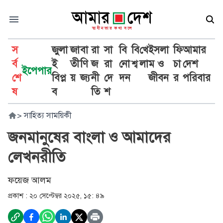
স
জুলা
জা
বা
রা
সা
বি
বি
খে
ইসলা
ফি
আমার
র্ব
ই
তী
ণি
জ
রা
নো
শ্ব
লা
ম ও
চা
দেশ
ইপেপার
শে
বিপ্ল
য়
জ্য
নী
দে
দন
জীবন
র
পরিবার
ষ
ব
তি
শ
>
সাহিত্য সাময়িকী
জনমানুষের বাংলা ও আমাদের
লেখনরীতি
ফয়েজ আলম
প্রকাশ :
২০ সেপ্টেম্বর ২০২৫, ১৫: ৪৯