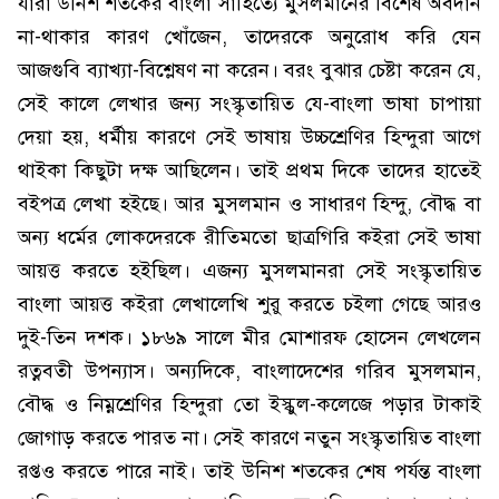
যারা উনিশ শতকের বাংলা সাহিত্যে মুসলমানের বিশেষ অবদান
না-থাকার কারণ খোঁজেন, তাদেরকে অনুরোধ করি যেন
আজগুবি ব্যাখ্যা-বিশ্লেষণ না করেন। বরং বুঝার চেষ্টা করেন যে,
সেই কালে লেখার জন্য সংস্কৃতায়িত যে-বাংলা ভাষা চাপায়া
দেয়া হয়, ধর্মীয় কারণে সেই ভাষায় উচ্চশ্রেণির হিন্দুরা আগে
থাইকা কিছুটা দক্ষ আছিলেন। তাই প্রথম দিকে তাদের হাতেই
বইপত্র লেখা হইছে। আর মুসলমান ও সাধারণ হিন্দু, বৌদ্ধ বা
অন্য ধর্মের লোকদেরকে রীতিমতো ছাত্রগিরি কইরা সেই ভাষা
আয়ত্ত করতে হইছিল। এজন্য মুসলমানরা সেই সংস্কৃতায়িত
বাংলা আয়ত্ত কইরা লেখালেখি শুরু করতে চইলা গেছে আরও
দুই-তিন দশক। ১৮৬৯ সালে মীর মোশারফ হোসেন লেখলেন
রত্নবতী উপন্যাস। অন্যদিকে, বাংলাদেশের গরিব মুসলমান,
বৌদ্ধ ও নিম্নশ্রেণির হিন্দুরা তো ইস্কুল-কলেজে পড়ার টাকাই
জোগাড় করতে পারত না। সেই কারণে নতুন সংস্কৃতায়িত বাংলা
রপ্তও করতে পারে নাই। তাই উনিশ শতকের শেষ পর্যন্ত বাংলা