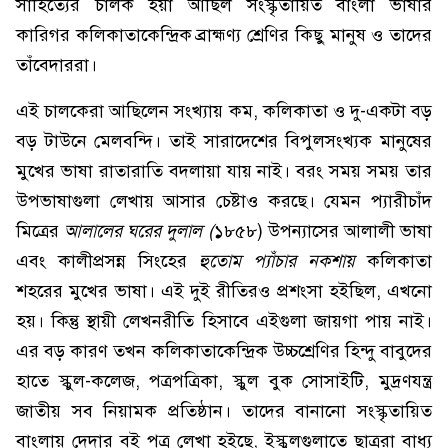
সাহিত্যের চালক হয়া আছিল সংস্কৃতায়িত বাংলা ভাষার
কারিগর কলিকাতাকেন্দ্রিক ব্রাহ্মণ্য শ্রেণির কিছু মানুষ ও তাদের
তাঁবেদাররা।
এই চালকেরা আছিলেন সংখ্যায় কম, কলিকাতা ও দু-একটা বড়
বড় টাউনে মেলবন্দি। তাই সারাদেশের বিপুলসংখ্যক মানুষের
মুখের ভাষা রাতারাতি বদলায়া যায় নাই। বরং সময় সময় তার
উপভাষাগুলা লেখায় আসার চেষ্টাও করছে। যেমন প্যারীচাঁদ
মিত্রের
আলালের ঘরের দুলাল (
১৮৫৮) উপন্যাসের আলালী ভাষা
এবং কালীপ্রসন্ন সিংহের
হুতোম প্যাঁচার নকশায়
কলিকাতা
শহরের মুখের ভাষা। এই দুই রীতিরও প্রশংসা হইছিল, এখনো
হয়। কিন্তু স্থায়ী লেখনরীতি হিসাবে এইগুলা জায়গা পায় নাই।
এর বড় কারণ তখন কলিকাতাকেন্দ্রিক উচ্চশ্রেণির হিন্দু বাবুদের
হাতে স্কুল-কলেজ, পত্রপত্রিকা, স্কুল বুক সোসাইটি, মুদ্রণযন্ত্র
জাতীয় সব নিয়ামক প্রতিষ্ঠান। তাদের বানানো সংস্কৃতায়িত
বাংলায় দেদার বই পত্র লেখা হইছে, ইস্কুলগুলাতে ছাত্ররা বাধ্য