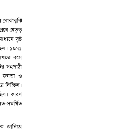
ুল বোঝাবুঝি
লবে নেতৃত্ব
্যমে সৃষ্ট
 ছিল। ১৯৭১
লিখতে বসে
ের সহপাঠী
রে জনতা ও
ে দিচ্ছিল।
ছিল। কারণ
রত-সমর্থিত
দকে জানিয়ে