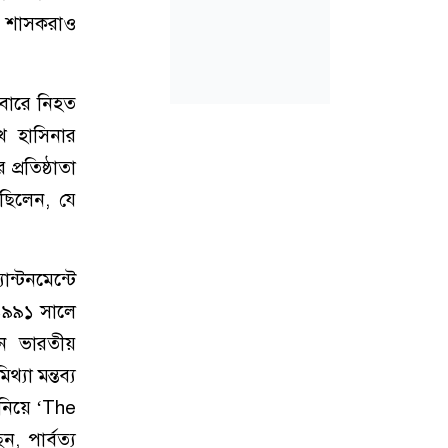
ের শাসকরাও
িবারে নিহত
খ হাসিনার
্রতিষ্ঠাতা
ছিলেন, যে
ন্টনমেন্টে
 ১৯৯১ সালে
ীন ভারতীয়
্যা মন্তব্য
নিয়ে ‘The
 পার্বত্য