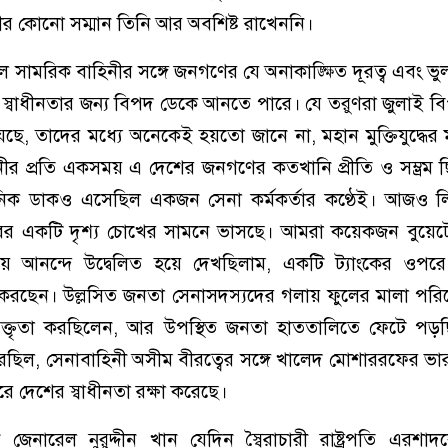
র কোনো সম্মান তিনি আর অবশিষ্ট রাখেননি।
ফলে সামরিক বাহিনীর সঙ্গে জনগণের যে অনাকাঙ্ক্ষিত দূরত্ব এবং ভ
র স্বাধীনতার জন্য বিপদ ডেকে আনতে পারে। যে তরুণরা জুলাই বিপ্
ে, তাদের মধ্যে অনেকেই হয়তো জানে না, মহান মুক্তিযুদ্ধের মাধ
ীর প্রতি একসময় এ দেশের জনগণের কতখানি প্রীতি ও সম্ভ্রম
্ঠানিক ডাকও এসেছিল একজন সেনা কর্মকর্তার কণ্ঠেই। আজও 
রের একটি দৃশ্য চোখের সামনে ভাসছে। আমরা কয়েকজন বুয়েট
য়ে আনন্দে উদ্বেলিত হয়ে দেখছিলাম, একটি ট্যাংকের ওপ
করছেন। উল্লসিত জনতা সেনাসদস্যদের গলায় ফুলের মালা পরিয়
 বক্তৃতা করছিলেন, আর উপস্থিত জনতা হাততালিতে ফেটে পড়
েছিল, সেনাবাহিনী অসীম বীরত্বের সঙ্গে খালেদ মোশাররফের ভা
 করে দেশের স্বাধীনতা রক্ষা করেছে।
জেনারেল নুরুদ্দীন খান যেদিন স্বৈরাচারী রাষ্ট্রপতি এরশা