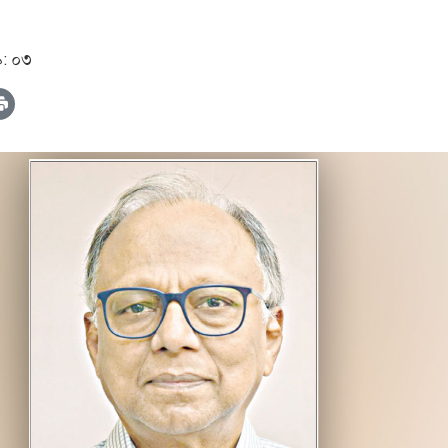
৯: ০৩