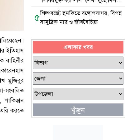
‘শিবিরমুক্ত ক্যাম্পাস’ লেখা মুছে দিল
ছাত্রদল
শিল্পবর্জ্যে হুমকিতে বঙ্গোপসাগর, বিপন্ন
৫
সামুদ্রিক মাছ ও জীববৈচিত্র্য
পালিয়েছেন।
এলাকার খবর
েশের ইতিহাস
ক বাহিনীর
াসকারেনহাস
খ মুজিবুর
ণনা-সংবলিত
পাকিস্তান
খুঁজুন
তৈরি করতে