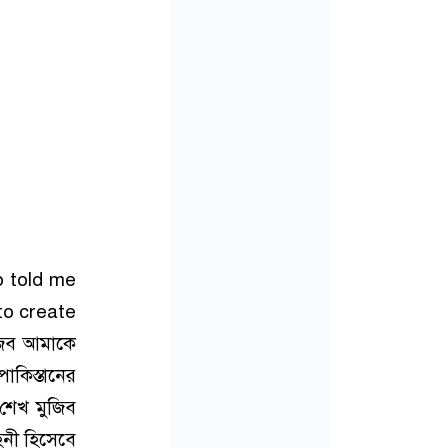
b told me
to create
জিব আমাকে
াকিস্তানের
 শেখ মুজিব
িনী হিসেবে