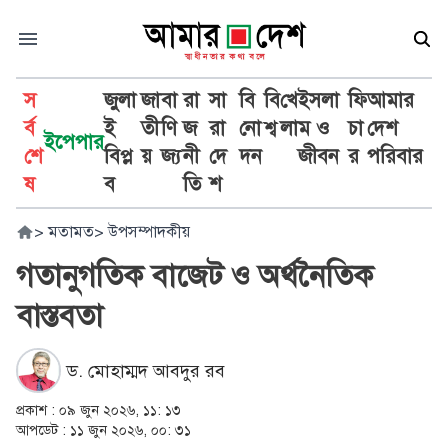
স
জুলা
জা
বা
রা
সা
বি
বি
খে
ইসলা
ফি
আমার
র্ব
ই
তী
ণি
জ
রা
নো
শ্ব
লা
ম ও
চা
দেশ
ইপেপার
শে
বিপ্ল
য়
জ্য
নী
দে
দন
জীবন
র
পরিবার
ষ
ব
তি
শ
>
মতামত
>
উপসম্পাদকীয়
গতানুগতিক বাজেট ও অর্থনৈতিক
বাস্তবতা
ড. মোহাম্মদ আবদুর রব
প্রকাশ :
০৯ জুন ২০২৬, ১১: ১৩
আপডেট :
১১ জুন ২০২৬, ০০: ৩১