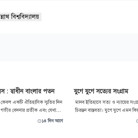
্নাথ বিশ্ববিদ্যালয়
স : স্বাধীন বাংলার পতন
যুগে যুগে সত্যের সংগ্রাম
কেবল একটি ঐতিহাসিক স্মৃতির দিন
মানব ইতিহাসে সত্য ও ন্যায়ের সংগ
 গভীর বেদনার প্রতীক এবং যেখানে
চিরন্তন বাস্তবতা। যুগে যুগে এমন কি
ন অস্তিত্ব ধীরে ধীরে নিভে যাওয়ার
ঘটেছে, যা মানুষকে অন্যায়ের বিরুদ্ধ
১৪ দিন আগে
ছিল। ১৭৫৭ সালের ২৩ জুন পলাশীর
সাহস জুগিয়েছে। ১০ মহররমের কা
ঘটনা ঘটেছিল, তা শুধু একটি যুদ্ধের
৩৬ জুলাইয়ের চেতনা সেই ধারাবাহ