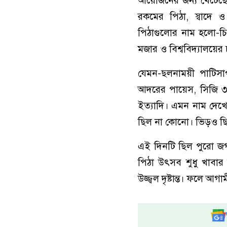
আয়োজনের জন্য খেটেছে
রকমের পিঠা, স্বাদে 
পিঠাগুলোর নাম হলো-চি
মজার ও বিশ্ববিদ্যালয়ের 
যেমন-ছলনাময়ী পাটিসাপ
আদরের পায়েস, সিজি ৩.
ইত্যাদি। এমন নাম দেখে
ছিল না কোনো। ভিড়ও ছি
এই দিনটি ছিল পুরো জগন্
পিঠা উৎসব শুধু খাবার
উজ্জ্বল দৃষ্টান্ত। ফলে