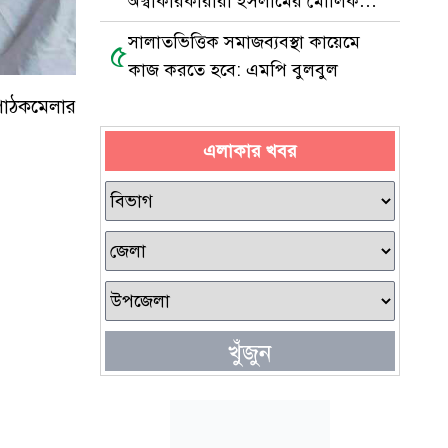
অস্বীকারকারীরা ইসলামের মৌলিক
আকিদাচ্যুত
সালাতভিত্তিক সমাজব্যবস্থা কায়েমে
৫
কাজ করতে হবে: এমপি বুলবুল
 পাঠকমেলার
এলাকার খবর
খুঁজুন