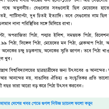
ন। তাদের সবার কাজের ফল হলো-১০টি স্টল। আর সেগুলোয়
ও গন্ধে অতুলনীয়। যেগুলোর সবগুলোই ছিল মেয়েদের হাত
তই, পাটিসাপ্টা, দুধ চিতই ইত্যাদি। তবে সেগুলোর নাম ছিল
চলমান নানা পরিস্থিতির সঙ্গে মিলিয়ে রাখা।
্টা, অপরাজিতা পিঠা, পদ্মার ইলিশ, সমন্বয়ক পিঠা, রিলেশন
৯৯ পিঠা, সিঙ্গেল পিঠা, মেয়েদের মন পিঠা, ব্রেকআপ পিঠা,
 অনেকের চক্ষু চড়কগাছ, অনেকের স্মৃতি জাগল। তবে পিঠা খা
ল খুব।
নাথ বিশ্ববিদ্যালয়ের ছাত্রছাত্রীদের জন্য উৎসবের ও আনন্দের
 আর আনন্দের নয়, বাঙালির ঐতিহ্য ও সংস্কৃতিকর প্রতি ভাল
 আগামী বছর তারা আরো বড় করে পিঠা উৎসব করবেন।
আমার দেশের খবর পেতে গুগল নিউজ চ্যানেল ফলো করুন