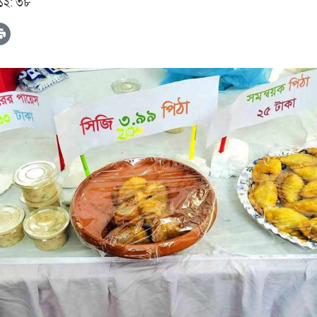
 ১২: ৩৮