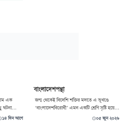
বাংলাদেশপন্থা
্রাম এক
জন্ম থেকেই বিদেশি শক্তির মদতে এ ভূখণ্ডে
ছু ঘটনা
‘বাংলাদেশবিরোধী’ এমন একটি শ্রেণি সৃষ্টি হয়েছে,
ে দাঁড়ানোর
যারা শুরু থেকেই এদেশকে তলাবিহীন ঝুড়ি,
১৪ দিন আগে
০৫ জুন ২০২৬
রবালা এবং
অকার্যকর ও ব্যর্থ রাষ্ট্র তথা আধিপত্যবাদীদের করদ
িকতারই দুটি
রাজ্য প্রমাণে মরিয়া।