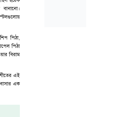
 ছিল হরেক
ে বানানো।
 স্টলগুলোয়
শিপ পিঠা,
 আপেল পিঠা
ওয়ার বিরাম
। শীতের এই
োবাসার এক