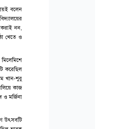
্রায়ই বলেন
বিদ্যালয়ের
পকরাই নন,
িঠা খেতে ও
ে মিলেমিশে
টি করেছিল
ম খান-শুরু
মিলিয়ে কাজ
 ও মর্জিনা
্ষণ উৎসবটি