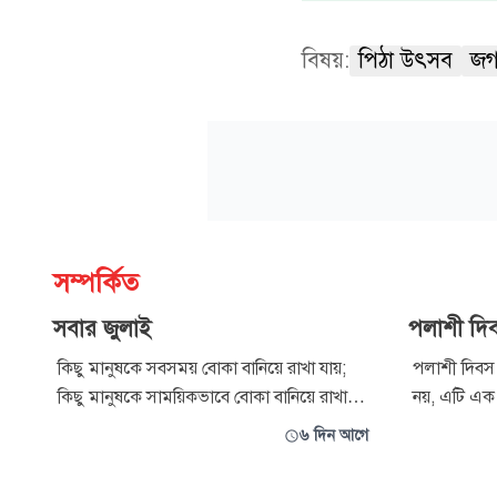
বিষয়:
পিঠা উৎসব
জগন
সম্পর্কিত
সবার জুলাই
পলাশী দিব
কিছু মানুষকে সবসময় বোকা বানিয়ে রাখা যায়;
পলাশী দিবস 
কিছু মানুষকে সাময়িকভাবে বোকা বানিয়ে রাখা
নয়, এটি এক
যায়। ছলছাতুরীর আশ্রয়ে লোভনীয় কর্মের মাধ্যমে
বাংলার স্বাধী
৬ দিন আগে
বা স্যাবোটাজ সৃষ্টি করে সামনে উপস্থিত
সূচনা হয়ে
সমাবেশকে হয়তো কিছু সময় বোকা বানিয়ে রাখা
প্রান্তরে যে 