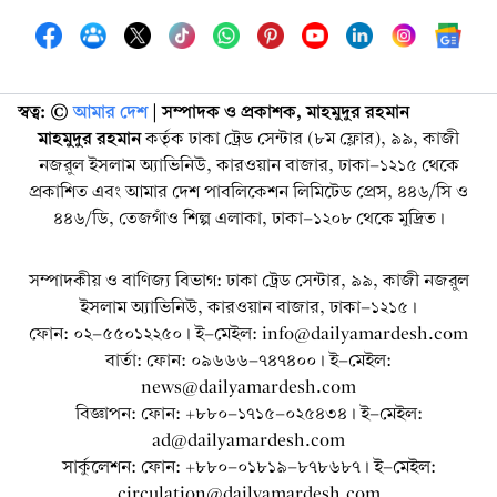
স্বত্ব: ©️
আমার দেশ
| সম্পাদক ও প্রকাশক, মাহমুদুর রহমান
মাহমুদুর রহমান
কর্তৃক ঢাকা ট্রেড সেন্টার (৮ম ফ্লোর), ৯৯, কাজী
নজরুল ইসলাম অ্যাভিনিউ, কারওয়ান বাজার, ঢাকা-১২১৫ থেকে
প্রকাশিত এবং আমার দেশ পাবলিকেশন লিমিটেড প্রেস, ৪৪৬/সি ও
৪৪৬/ডি, তেজগাঁও শিল্প এলাকা, ঢাকা-১২০৮ থেকে মুদ্রিত।
সম্পাদকীয় ও বাণিজ্য বিভাগ: ঢাকা ট্রেড সেন্টার, ৯৯, কাজী নজরুল
ইসলাম অ্যাভিনিউ, কারওয়ান বাজার, ঢাকা-১২১৫।
ফোন: ০২-৫৫০১২২৫০। ই-মেইল: info@dailyamardesh.com
বার্তা: ফোন: ০৯৬৬৬-৭৪৭৪০০। ই-মেইল:
news@dailyamardesh.com
বিজ্ঞাপন: ফোন: +৮৮০-১৭১৫-০২৫৪৩৪ । ই-মেইল:
ad@dailyamardesh.com
সার্কুলেশন: ফোন: +৮৮০-০১৮১৯-৮৭৮৬৮৭ । ই-মেইল:
circulation@dailyamardesh.com