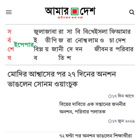
স
জুলা
জা
বা
রা
সা
বি
বি
খে
ইসলা
ফি
আমার
র্ব
ই
তী
ণি
জ
রা
নো
শ্ব
লা
ম ও
চা
দেশ
ইপেপার
শে
বিপ্ল
য়
জ্য
নী
দে
দন
জীবন
র
পরিবার
অনশন
ষ
ব
তি
শ
মোদির আশ্বাসের পর ২৭ দিনের অনশন
ভাঙলেন সোনম ওয়াংচুক
১৭ দিন আগে
বিয়ের দাবিতে এক সন্তানের জননীর
অনশন, পরিবার পলাতক
১৭ জুন ২০২৬
৭২ ঘণ্টা পর অনশন ভাঙলেন শিক্ষার্থীরা