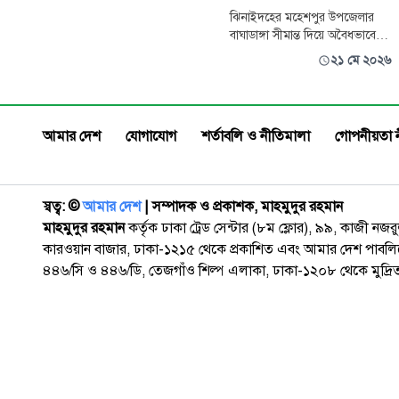
জামাই নাকি! জলদি জলদি ভাগো!
ঝিনাইদহের মহেশপুর উপজেলার
বাঘাডাঙ্গা সীমান্ত দিয়ে অবৈধভাবে
ভারতে অনুপ্রবেশকালে নারী-পুরুষ ও
২১ মে ২০২৬
শিশুসহ ১১ জনকে আটক করেছে
বর্ডার গার্ড বাংলাদেশ (বিজিবি)।
বুধবার (২০ মে) রাত ১১টার দিকে
গণমাধ্যমে পাঠানো এক প্রেস
আমার দেশ
যোগাযোগ
শর্তাবলি ও নীতিমালা
গোপনীয়তা 
বিজ্ঞপ্তিতে এ তথ্য জানায় বিজিবি।
স্বত্ব: ©️
আমার দেশ
| সম্পাদক ও প্রকাশক, মাহমুদুর রহমান
মাহমুদুর রহমান
কর্তৃক ঢাকা ট্রেড সেন্টার (৮ম ফ্লোর), ৯৯, কাজী নজ
কারওয়ান বাজার, ঢাকা-১২১৫ থেকে প্রকাশিত এবং আমার দেশ পাবলিক
৪৪৬/সি ও ৪৪৬/ডি, তেজগাঁও শিল্প এলাকা, ঢাকা-১২০৮ থেকে মুদ্রি