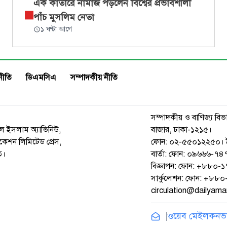
এক কাতারে নামাজ পড়লেন বিশ্বের প্রভাবশালী
পাঁচ মুসলিম নেতা
১ ঘণ্টা আগে
নীতি
ডিএমসিএ
সম্পাদকীয় নীতি
সম্পাদকীয় ও বাণিজ্য বিভ
রুল ইসলাম অ্যাভিনিউ,
বাজার, ঢাকা-১২১৫।
েশন লিমিটেড প্রেস,
ফোন: ০২-৫৫০১২২৫০। 
ত।
বার্তা: ফোন: ০৯৬৬৬-
বিজ্ঞাপন: ফোন: +৮৮০
সার্কুলেশন: ফোন: +৮
circulation@dailyam
ওয়েব মেইল
কনভার