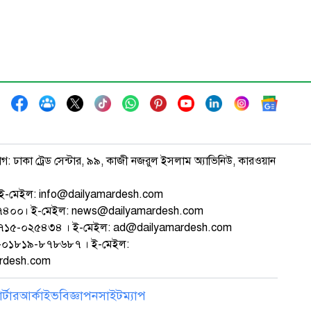
াগ: ঢাকা ট্রেড সেন্টার, ৯৯, কাজী নজরুল ইসলাম অ্যাভিনিউ, কারওয়ান
ই-মেইল: info@dailyamardesh.com
৭৪৭৪০০। ই-মেইল: news@dailyamardesh.com
-১৭১৫-০২৫৪৩৪ । ই-মেইল: ad@dailyamardesh.com
৮০-০১৮১৯-৮৭৮৬৮৭ । ই-মেইল:
ardesh.com
্টার
আর্কাইভ
বিজ্ঞাপন
সাইটম্যাপ