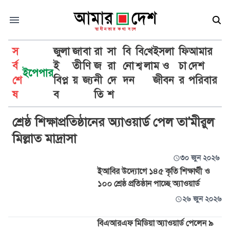
স
জুলা
জা
বা
রা
সা
বি
বি
খে
ইসলা
ফি
আমার
র্ব
ই
তী
ণি
জ
রা
নো
শ্ব
লা
ম ও
চা
দেশ
ইপেপার
শে
বিপ্ল
য়
জ্য
নী
দে
দন
জীবন
র
পরিবার
অ্যাওয়ার্ড
ষ
ব
তি
শ
শ্রেষ্ঠ শিক্ষাপ্রতিষ্ঠানের অ্যাওয়ার্ড পেল তা'মীরুল
মিল্লাত মাদ্রাসা
৩০ জুন ২০২৬
ইআবির উদ্যোগে ১৪৫ কৃতি শিক্ষার্থী ও
১০০ শ্রেষ্ঠ প্রতিষ্ঠান পাচ্ছে অ্যাওয়ার্ড
২৬ জুন ২০২৬
বিএআরএফ মিডিয়া অ্যাওয়ার্ড পেলেন ৯