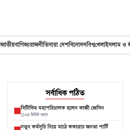
ব
জাতীয়
বাণিজ্য
রাজনীতি
সারা দেশ
বিনোদন
বিশ্ব
খেলা
ইসলাম ও 
সর্বাধিক পঠিত
বিটিভির মহাপরিচালক হলেন কাজী জেসিন
২৩ মিনিট আগে
নতুন কর্মসূচি নিয়ে মাঠে ককরোচ জনতা পার্টি