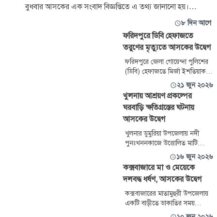
বুধবার আসকের এক সংবাদ বিজ্ঞপ্তিতে এ তথ্য জানানো হয়।
কোস্টগার্
৮ দিন আগে
ফরিদপুরে ডিবি হেফাজতে
তরুণের মৃত্যুতে আসকের উদ্বেগ
ফরিদপুরে জেলা গোয়েন্দা পুলিশের
(ডিবি) হেফাজতে মির্জা ইশতিয়াক
আহমেদ প্রান্ত (২৪) নামে এক তরুণ
২১ জুন ২০২৬
এর মৃত্যুর ঘটনায় আইন ও সালিশ
খুলনায় আশ্রয়ণ প্রকল্পের
কেন্দ্র (আসক) গভীর উদ্বেগ প্রকাশ
ঘরবাড়ি ক্ষতিগ্রস্তের ঘটনায়
করছে। রাষ্ট্রীয় হেফাজতে থাকা
আসকের উদ্বেগ
অবস্থায় একজন তরুণের মৃত্যু
জনমনে প্রশ্ন তৈরি করে। আসক এ
খুলনার ডুমুরিয়া উপজেলায় নদী
ঘটনায় বিচার বিভাগীয় তদন্তের দাবি
পুনঃখননকাজে উত্তোলিত মাটি
জানাচ্ছে।
আশ্রয়ণ প্রকল্পের ঘরবাড়ির পাশে ও
১৬ জুন ২০২৬
ওপরে ফেলার ফলে শতাধিক
কক্সবাজারে মা ও মেয়েকে
পরিবারের বসতঘর ক্ষতিগ্রস্ত হয়েছে
দলবদ্ধ ধর্ষণ, আসকের উদ্বেগ
এবং তাদের বসবাস অনিরাপদ হয়ে
পড়ার ঘটনায় আইন ও সালিশ কেন্দ্র
কক্সবাজারের মাতামুহুরী উপজেলায়
(আসক) গভীর উদ্বেগ প্রকাশ করছে।
একটি বাড়ীতে ডাকাতির সময়
একজন নারী ও তার কিশোরী কন্যার
১০ জুন ২০২৬