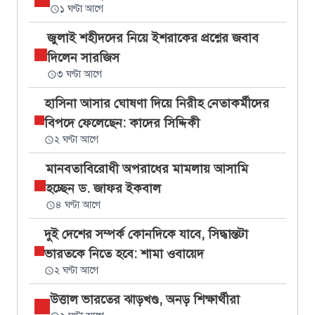
১ ঘণ্টা আগে
জুলাই শহীদদের নিয়ে ইশরাকের প্রশ্নের জবাব
দিলেন সারজিস
৩ ঘণ্টা আগে
হাসিনা আসার ঘোষণা দিয়ে নিরীহ নেতাকর্মীদের
বিপদে ফেলেছেন: কাদের সিদ্দিকী
২ ঘণ্টা আগে
মানবতাবিরোধী অপরাধের মামলায় আসামি
হচ্ছেন ড. জাফর ইকবাল
৪ ঘণ্টা আগে
দুই দেশের সম্পর্ক কোনদিকে যাবে, সিদ্ধান্তটা
ভারতকে নিতে হবে: শামা ওবায়েদ
২ ঘণ্টা আগে
উত্তাল ভারতের ঝাড়খণ্ড, অনড় শিক্ষার্থীরা