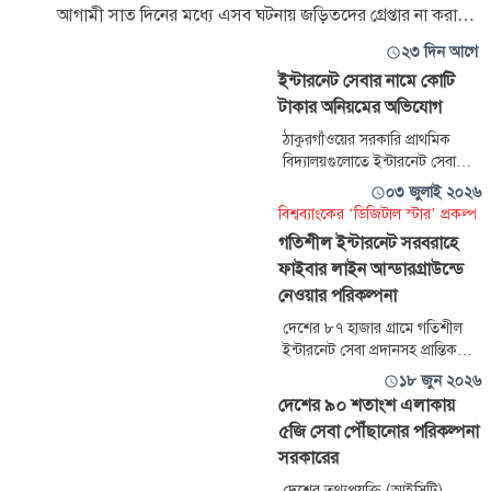
আগামী সাত দিনের মধ্যে এসব ঘটনায় জড়িতদের গ্রেপ্তার না করা
হলে গ্রা
২৩ দিন আগে
ইন্টারনেট সেবার নামে কোটি
টাকার অনিয়মের অভিযোগ
ঠাকুরগাঁওয়ের সরকারি প্রাথমিক
বিদ্যালয়গুলোতে ইন্টারনেট সেবা
প্রদানের নামে কোটি টাকার
০৩ জুলাই ২০২৬
অনিয়মের অভিযোগ উঠেছে।
বিশ্বব্যাংকের ‘ডিজিটাল স্টার’ প্রকল্প
প্রাথমিক শিক্ষা অধিদপ্তরের সঙ্গে
গতিশীল ইন্টারনেট সরবরাহে
চুক্তিবদ্ধ টেলিওয়ের কমিউনিকেশন
ফাইবার লাইন আন্ডারগ্রাউন্ডে
(ইডিসি) নামের একটি প্রতিষ্ঠান
অনেক বিদ্যালয়ে প্রয়োজনীয়
নেওয়ার পরিকল্পনা
যন্ত্রপাতি (রাউটার/ডিভাইস) স্থাপন
দেশের ৮৭ হাজার গ্রামে গতিশীল
করলেও নিয়মিত ইন্টারনেট সংযোগ
ইন্টারনেট সেবা প্রদানসহ প্রান্তিক
না দিয়েই মাস
জনগোষ্ঠীকে তথ্য ও প্রযুক্তিতে
১৮ জুন ২০২৬
এগিয়ে নেওয়ার লক্ষ্যে ফাইবার লাইন
দেশের ৯০ শতাংশ এলাকায়
আন্ডারগ্রাউন্ডে স্থাপনের পরিকল্পনা
৫জি সেবা পৌঁছানোর পরিকল্পনা
রয়েছে সরকারের। তবে বিভিন্ন
সরকারের
টানাপোড়েনে আটকে আছে
প্রকল্পটির অগ্রগতি। বাংলাদেশের
দেশের তথ্যপ্রযুক্তি (আইসিটি)