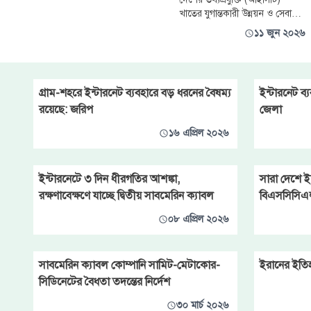
আবেদনের পরিপ্রেক্ষিতে বিশ্বব্যাংক
খাতের যুগান্তকারী উন্নয়ন ও সেবার
ইতঃপূর্বে এ-সংক্রান্ত একটি
মান বৈশ্বিক মানে উন্নীত করতে
১১ জুন ২০২৬
একগুচ্ছ নতুন ও সংস্কারমুখী
পরিকল্পনা ঘোষণা করেছে সরকার।
গ্রাম-শহরে ইন্টারনেট ব্যবহারে বড় ধরনের বৈষম্য
ইন্টারনেট ব
রয়েছে: জরিপ
জেলা
১৬ এপ্রিল ২০২৬
ইন্টারনেটে ৩ দিন ধীরগতির আশঙ্কা,
সারা দেশে ই
রক্ষণাবেক্ষণে যাচ্ছে দ্বিতীয় সাবমেরিন ক্যাবল
বিএসসিসিএ
০৮ এপ্রিল ২০২৬
সাবমেরিন ক্যাবল কোম্পানি সামিট-মেটাকোর-
ইরানের ইতিহা
সিডিনেটের বৈধতা তদন্তের নির্দেশ
৩০ মার্চ ২০২৬