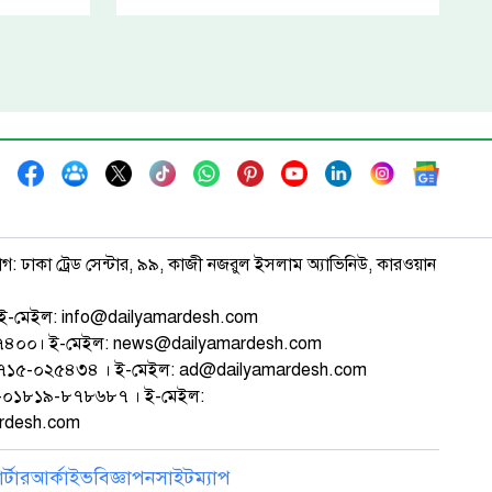
াগ: ঢাকা ট্রেড সেন্টার, ৯৯, কাজী নজরুল ইসলাম অ্যাভিনিউ, কারওয়ান
ই-মেইল: info@dailyamardesh.com
৭৪৭৪০০। ই-মেইল: news@dailyamardesh.com
-১৭১৫-০২৫৪৩৪ । ই-মেইল: ad@dailyamardesh.com
৮০-০১৮১৯-৮৭৮৬৮৭ । ই-মেইল:
ardesh.com
্টার
আর্কাইভ
বিজ্ঞাপন
সাইটম্যাপ