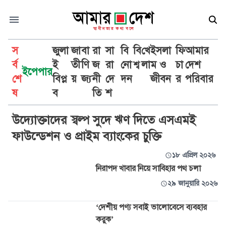
স
জুলা
জা
বা
রা
সা
বি
বি
খে
ইসলা
ফি
আমার
র্ব
ই
তী
ণি
জ
রা
নো
শ্ব
লা
ম ও
চা
দেশ
ইপেপার
শে
বিপ্ল
য়
জ্য
নী
দে
দন
জীবন
র
পরিবার
উদ্যোক্তা
ষ
ব
তি
শ
উদ্যোক্তাদের স্বল্প সুদে ঋণ দিতে এসএমই
ফাউন্ডেশন ও প্রাইম ব্যাংকের চুক্তি
১৮ এপ্রিল ২০২৬
নিরাপদ খাবার নিয়ে সাবিহার পথ চলা
২৯ জানুয়ারি ২০২৬
‘দেশীয় পণ্য সবাই ভালোবেসে ব্যবহার
করুক’