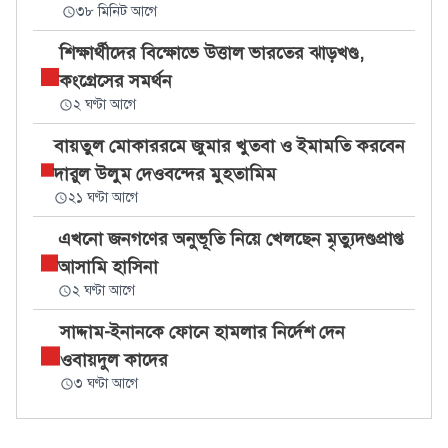
৩৮ মিনিট আগে
শিক্ষার্থীদের বিক্ষোভে উত্তাল ভারতের ঝাড়খণ্ড,
কংগ্রেসের সমর্থন
২ ঘণ্টা আগে
বায়তুল মোকাররমে জুমার খুতবা ও ইমামতি করবেন
দারুল উলুম দেওবন্দের মুহতামিম
২১ ঘণ্টা আগে
এখনো জনগণের অনুভূতি নিয়ে খেলছেন মৃত্যুদণ্ডপ্রাপ্ত
আসামি হাসিনা
২ ঘণ্টা আগে
সাদ্দাম-ইনানকে ফোনে হামলার নির্দেশ দেন
ওবায়দুল কাদের
৩ ঘণ্টা আগে