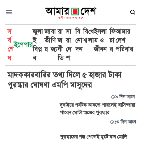
স
জুলা
জা
বা
রা
সা
বি
বি
খে
ইসলা
ফি
আমার
র্ব
ই
তী
ণি
জ
রা
নো
শ্ব
লা
ম ও
চা
দেশ
ইপেপার
শে
বিপ্ল
য়
জ্য
নী
দে
দন
জীবন
র
পরিবার
পুরস্কার
ষ
ব
তি
শ
মাদককারবারির তথ্য দিলে ৫ হাজার টাকা
পুরস্কার ঘোষণা এমপি মাসুদের
৯ দিন আগে
দুবাইয়ে পর্যটক আনতে পারলেই বাসিন্দারা
পাবেন মোটা অঙ্কের পুরস্কার
১৩ দিন আগে
পুরস্কারের গন্ধ পেলেই ছুটে যান মোদি