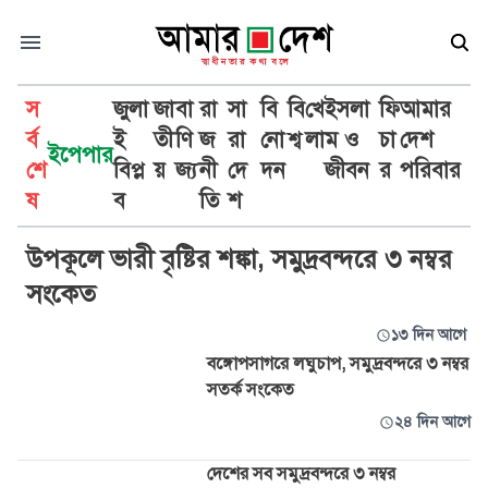
স
জুলা
জা
বা
রা
সা
বি
বি
খে
ইসলা
ফি
আমার
র্ব
ই
তী
ণি
জ
রা
নো
শ্ব
লা
ম ও
চা
দেশ
ইপেপার
শে
বিপ্ল
য়
জ্য
নী
দে
দন
জীবন
র
পরিবার
সমুদ্রবন্দর
ষ
ব
তি
শ
উপকূলে ভারী বৃষ্টির শঙ্কা, সমুদ্রবন্দরে ৩ নম্বর
সংকেত
১৩ দিন আগে
বঙ্গোপসাগরে লঘুচাপ, সমুদ্রবন্দরে ৩ নম্বর
সতর্ক সংকেত
২৪ দিন আগে
দেশের সব সমুদ্রবন্দরে ৩ নম্বর