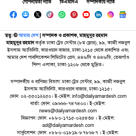
গোপনীয়তা নীতি
ডিএমসিএ
সম্পাদকীয় নীতি
স্বত্ব: ©️
আমার দেশ
| সম্পাদক ও প্রকাশক, মাহমুদুর রহমান
মাহমুদুর রহমান
কর্তৃক ঢাকা ট্রেড সেন্টার (৮ম ফ্লোর), ৯৯, কাজী নজরুল
ইসলাম অ্যাভিনিউ, কারওয়ান বাজার, ঢাকা-১২১৫ থেকে প্রকাশিত এবং
আমার দেশ পাবলিকেশন লিমিটেড প্রেস, ৪৪৬/সি ও ৪৪৬/ডি, তেজগাঁও
শিল্প এলাকা, ঢাকা-১২০৮ থেকে মুদ্রিত।
সম্পাদকীয় ও বাণিজ্য বিভাগ: ঢাকা ট্রেড সেন্টার, ৯৯, কাজী নজরুল
ইসলাম অ্যাভিনিউ, কারওয়ান বাজার, ঢাকা-১২১৫।
ফোন: ০২-৫৫০১২২৫০। ই-মেইল: info@dailyamardesh.com
বার্তা: ফোন: ০৯৬৬৬-৭৪৭৪০০। ই-মেইল:
news@dailyamardesh.com
বিজ্ঞাপন: ফোন: +৮৮০-১৭১৫-০২৫৪৩৪ । ই-মেইল:
ad@dailyamardesh.com
সার্কুলেশন: ফোন: +৮৮০-০১৮১৯-৮৭৮৬৮৭ । ই-মেইল: