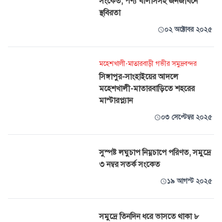
সংকেত, পণ্য খালাসসহ জনজীবনে
স্থবিরতা
০২ অক্টোবর ২০২৫
মহেশখালী-মাতারবাড়ী গভীর সমুদ্রবন্দর
সিঙ্গাপুর-সাংহাইয়ের আদলে
মহেশখালী-মাতারবাড়িতে শহরের
মাস্টারপ্ল্যান
০৩ সেপ্টেম্বর ২০২৫
সুস্পষ্ট লঘুচাপ নিম্নচাপে পরিণত, সমুদ্রে
৩ নম্বর সতর্ক সংকেত
১৯ আগস্ট ২০২৫
সমুদ্রে তিনদিন ধরে ভাসতে থাকা ৮