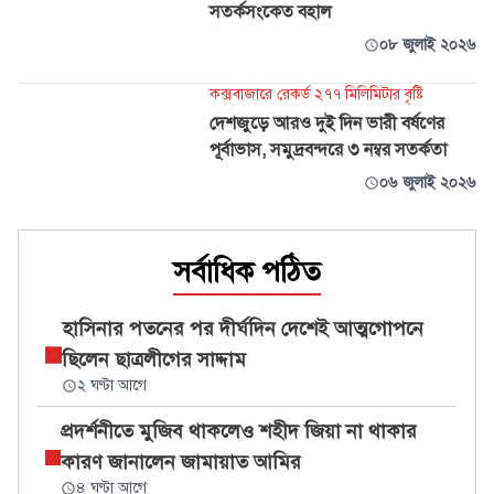
সতর্কসংকেত বহাল
০৮ জুলাই ২০২৬
কক্সবাজারে রেকর্ড ২৭৭ মিলিমিটার বৃষ্টি
দেশজুড়ে আরও দুই দিন ভারী বর্ষণের
পূর্বাভাস, সমুদ্রবন্দরে ৩ নম্বর সতর্কতা
০৬ জুলাই ২০২৬
সর্বাধিক পঠিত
হাসিনার পতনের পর দীর্ঘদিন দেশেই আত্মগোপনে
ছিলেন ছাত্রলীগের সাদ্দাম
২ ঘণ্টা আগে
প্রদর্শনীতে মুজিব থাকলেও শহীদ জিয়া না থাকার
কারণ জানালেন জামায়াত আমির
৪ ঘণ্টা আগে