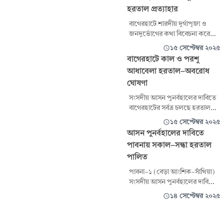
হরতাল প্রত্যাহার
বাগেরহাটে শারদীয় দুর্গাপূজা ও
জনদুর্ভোগের কথা বিবেচনা করে
মঙ্গল ও বুধবারের হরতাল প্রত্যাহার
১৫ সেপ্টেম্বর ২০২৫
করা হয়েছে। সোমবার বিকেলে
বাগেরহাটে কাল ও পরশু
জেলা বিএনপির সাবেক সভাপতি ও
আধাবেলা হরতাল-অবরোধ
সর্বজনীয় সংগ্রাম কমিটির আহ্বায়ক
ঘোষণা
এম এ সালাম এ তথ্য জানান।
সংসদীয় আসন পুনর্বহালের দাবিতে
বাগেরহাটের সর্বত্র চলছে হরতাল-
অবরোধ। সোমবার ভোর ৬টা থেকে
১৫ সেপ্টেম্বর ২০২৫
শুরু হওয়া এ হরতাল-অবরোধ
আসন পুনর্বহালের দাবিতে
চলবে সন্ধ্যা ৬টা পর্যন্ত। সর্বদলীয়
পাবনায় সকাল-সন্ধা হরতাল
সংগ্রাম কমিটির এ কর্মসূচি চলছে
পালিত
তৃতীয় দফায়।
পাবনা-১ (বেড়া আংশিক-সাঁথিয়া)
সংসদীয় আসন পুনর্বহালের দাবিতে
বেড়ায় রোববার সকাল সন্ধ্যা হরতাল
১৪ সেপ্টেম্বর ২০২৫
পালিত হয়েছে। সর্বদলীয় সংগ্রাম
কমিটির ডাকে সকাল ছয়টা থেকে
শুরু হয়ে সন্ধ্যা ছয়টা পর্যন্ত চলে