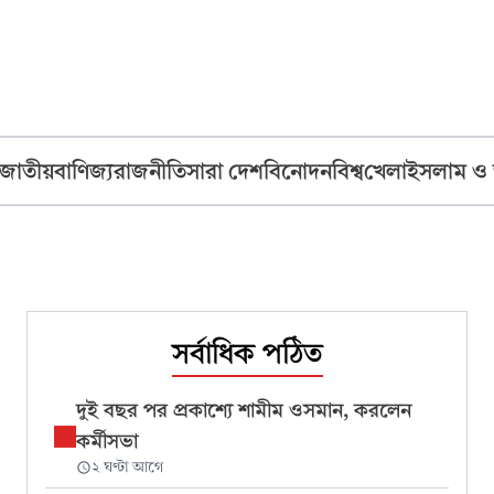
জাতীয়
বাণিজ্য
রাজনীতি
সারা দেশ
বিনোদন
বিশ্ব
খেলা
ইসলাম ও
সর্বাধিক পঠিত
দুই বছর পর প্রকাশ্যে শামীম ওসমান, করলেন
কর্মীসভা
২ ঘণ্টা আগে