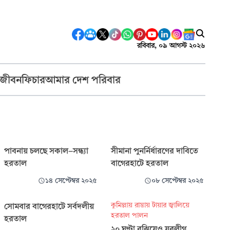
রবিবার, ০৯ আগস্ট ২০২৬
 জীবন
ফিচার
আমার দেশ পরিবার
পাবনায় চলছে সকাল-সন্ধ্যা
সীমানা পুনর্নির্ধারণের দাবিতে
হরতাল
বাগেরহাটে হরতাল
১৪ সেপ্টেম্বর ২০২৫
০৮ সেপ্টেম্বর ২০২৫
কুমিল্লায় রাস্তায় টায়ার জ্বালিয়ে
সোমবার বাগেরহাটে সর্বদলীয়
হরতাল পালন
হরতাল
২০ ঘণ্টা বুঝিয়েও যুবলীগ