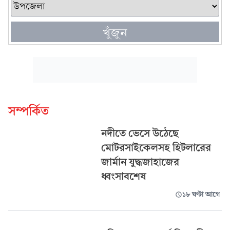
খুঁজুন
সম্পর্কিত
নদীতে ভেসে উঠেছে
মোটরসাইকেলসহ হিটলারের
জার্মান যুদ্ধজাহাজের
ধ্বংসাবশেষ
১৮ ঘণ্টা আগে