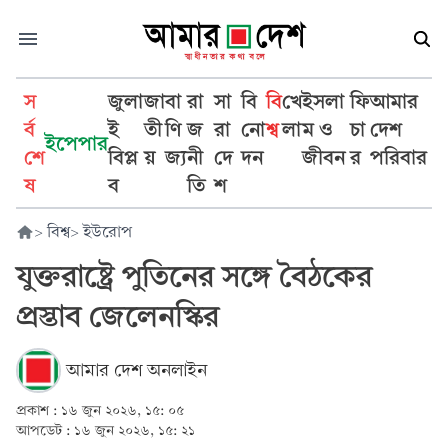
স
জুলা
জা
বা
রা
সা
বি
বি
খে
ইসলা
ফি
আমার
র্ব
ই
তী
ণি
জ
রা
নো
শ্ব
লা
ম ও
চা
দেশ
ইপেপার
শে
বিপ্ল
য়
জ্য
নী
দে
দন
জীবন
র
পরিবার
ষ
ব
তি
শ
>
বিশ্ব
>
ইউরোপ
যুক্তরাষ্ট্রে পুতিনের সঙ্গে বৈঠকের
প্রস্তাব জেলেনস্কির
আমার দেশ অনলাইন
প্রকাশ :
১৬ জুন ২০২৬, ১৫: ০৫
আপডেট :
১৬ জুন ২০২৬, ১৫: ২১