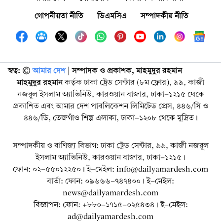
গোপনীয়তা নীতি
ডিএমসিএ
সম্পাদকীয় নীতি
স্বত্ব: ©️
আমার দেশ
| সম্পাদক ও প্রকাশক, মাহমুদুর রহমান
মাহমুদুর রহমান
কর্তৃক ঢাকা ট্রেড সেন্টার (৮ম ফ্লোর), ৯৯, কাজী
নজরুল ইসলাম অ্যাভিনিউ, কারওয়ান বাজার, ঢাকা-১২১৫ থেকে
প্রকাশিত এবং আমার দেশ পাবলিকেশন লিমিটেড প্রেস, ৪৪৬/সি ও
৪৪৬/ডি, তেজগাঁও শিল্প এলাকা, ঢাকা-১২০৮ থেকে মুদ্রিত।
সম্পাদকীয় ও বাণিজ্য বিভাগ: ঢাকা ট্রেড সেন্টার, ৯৯, কাজী নজরুল
ইসলাম অ্যাভিনিউ, কারওয়ান বাজার, ঢাকা-১২১৫।
ফোন: ০২-৫৫০১২২৫০। ই-মেইল: info@dailyamardesh.com
বার্তা: ফোন: ০৯৬৬৬-৭৪৭৪০০। ই-মেইল:
news@dailyamardesh.com
বিজ্ঞাপন: ফোন: +৮৮০-১৭১৫-০২৫৪৩৪ । ই-মেইল:
ad@dailyamardesh.com