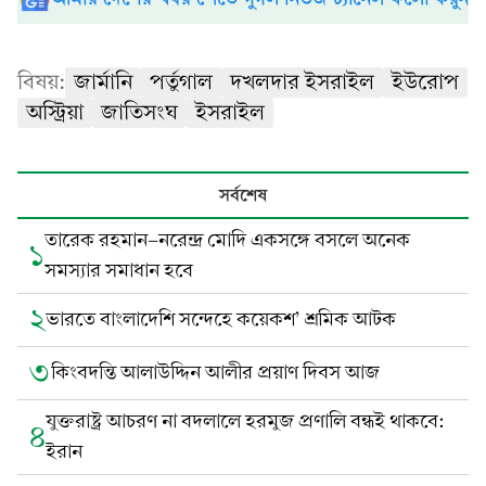
বিষয়:
জার্মানি
পর্তুগাল
দখলদার ইসরাইল
ইউরোপ
অস্ট্রিয়া
জাতিসংঘ
ইসরাইল
সর্বশেষ
তারেক রহমান-নরেন্দ্র মোদি একসঙ্গে বসলে অনেক
১
সমস্যার সমাধান হবে
২
ভারতে বাংলাদেশি সন্দেহে কয়েকশ’ শ্রমিক আটক
৩
কিংবদন্তি আলাউদ্দিন আলীর প্রয়াণ দিবস আজ
যুক্তরাষ্ট্র আচরণ না বদলালে হরমুজ প্রণালি বন্ধই থাকবে:
৪
ইরান