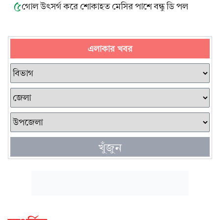
৫
গোল উৎসর্গ করে শোকাহত মেসির পাশে বন্ধু ডি পল
এলাকার খবর
খুঁজুন