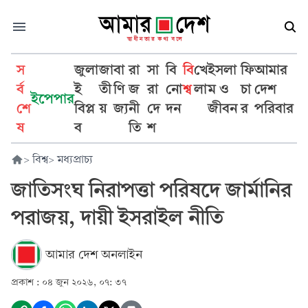
স
জুলা
জা
বা
রা
সা
বি
বি
খে
ইসলা
ফি
আমার
র্ব
ই
তী
ণি
জ
রা
নো
শ্ব
লা
ম ও
চা
দেশ
ইপেপার
শে
বিপ্ল
য়
জ্য
নী
দে
দন
জীবন
র
পরিবার
ষ
ব
তি
শ
>
বিশ্ব
>
মধ্যপ্রাচ্য
জাতিসংঘ নিরাপত্তা পরিষদে জার্মানির
পরাজয়, দায়ী ইসরাইল নীতি
আমার দেশ অনলাইন
প্রকাশ :
০৪ জুন ২০২৬, ০৭: ৩৭