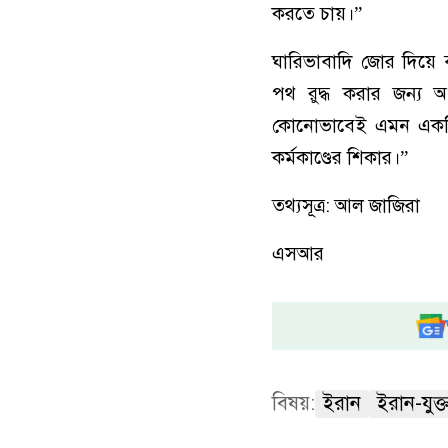
করতে চায়।”
ঘারিভাবাদি জোর দিয়ে বল
পথ রুদ্ধ করার জন্য 
কোনোভাবেই এমন একটি দে
কর্মকাণ্ডের শিকার।”
তথ্যসূত্র: আল জাজিরা
এসআর
বিষয়:
ইরান
ইরান-যুক্তরা