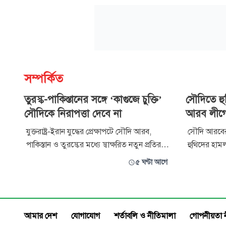
সম্পর্কিত
তুরস্ক-পাকিস্তানের সঙ্গে ‘কাগুজে চুক্তি’
সৌদিতে হু
সৌদিকে নিরাপত্তা দেবে না
আরব লীগ
যুক্তরাষ্ট্র-ইরান যুদ্ধের প্রেক্ষাপটে সৌদি আরব,
সৌদি আরবের 
পাকিস্তান ও তুরস্কের মধ্যে স্বাক্ষরিত নতুন প্রতিরক্ষা
হুথিদের হামল
চুক্তির কঠোর সমালোচনা করেছেন ইরানের
সহযোগিতা প
৫ ঘণ্টা আগে
পার্লামেন্ট সদস্য এবং জাতীয় নিরাপত্তা ও
হামলায় কয
পররাষ্ট্রনীতিবিষয়ক কমিশনের সদস্য ইব্রাহিম
হয়েছেন। খ
রেজায়ী। তিনি বলেছেন, তুরস্ক ও পাকিস্তানের সঙ্গে
জাসিম মোহা
এ কাগুজে চুক্তি সৌদ
‘আন্তর্জাতিক
আমার দেশ
যোগাযোগ
শর্তাবলি ও নীতিমালা
গোপনীয়তা 
কর্মকাণ্ড’ হিস